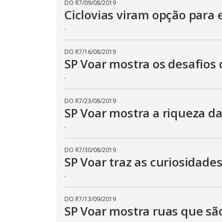
DO R7
/
09/08/2019
Ciclovias viram opção para 
.
DO R7
/
16/08/2019
SP Voar mostra os desafios 
.
DO R7
/
23/08/2019
SP Voar mostra a riqueza da
.
DO R7
/
30/08/2019
SP Voar traz as curiosidade
.
DO R7
/
13/09/2019
SP Voar mostra ruas que sã