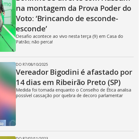
V
na montagem da Prova Poder do
Voto: ‘Brincando de esconde-
i
esconde’
Desafio acontece ao vivo nesta terça (9) em Casa do
d
Patrão; não perca!
DO R7
/
08/10/2025
e
Vereador Bigodini é afastado por
14 dias em Ribeirão Preto (SP)
Medida foi tomada enquanto o Conselho de Ética analisa
o
possível cassação por quebra de decoro parlamentar
DO R7
/
02/11/2023