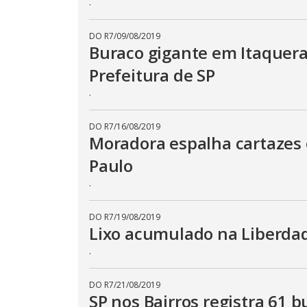
.
DO R7
/
09/08/2019
Buraco gigante em Itaquera
Prefeitura de SP
.
DO R7
/
16/08/2019
Moradora espalha cartazes 
Paulo
.
DO R7
/
19/08/2019
Lixo acumulado na Liberdade
.
DO R7
/
21/08/2019
SP nos Bairros registra 61 