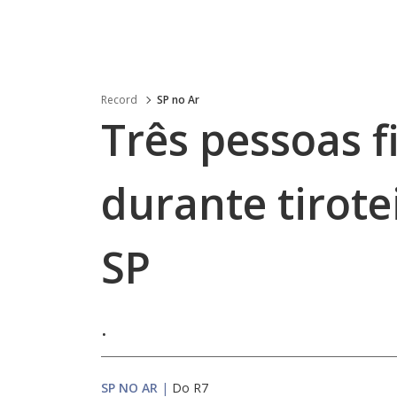
Record
SP no Ar
Três pessoas f
durante tirote
SP
.
SP NO AR
|
Do R7