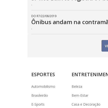
.
DO R7
/
22/08/2019
Ônibus andam na contramão
.
V
ESPORTES
ENTRETENIME
Automobilismo
Beleza
Brasileirão
Bem-Estar
E-Sports
Casa e Decoração