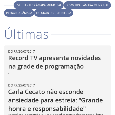
i
ESTUDANTES CÂMARA MUNICIPAL
DESOCUPA CÂMARA MUNICIPAL
PLENÁRIO CÂMARA
ESTUDANTES PREFEITURA
d
Últimas
e
o
DO R7
/
20/07/2017
Record TV apresenta novidades
na grade de programação
.
DO R7
/
25/07/2017
Carla Cecato não esconde
ansiedade para estreia: "Grande
honra e responsabilidade"
Jornalista comanda o SP Record a partir desta terça-feira