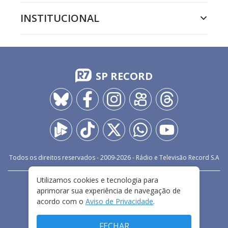
INSTITUCIONAL
SP RECORD
Todos os direitos reservados - 2009-
2026
- Rádio e Televisão Record S.A
Utilizamos cookies e tecnologia para
CARREIRA
FALE CONOSCO
PRIVACIDADE
aprimorar sua experiência de navegação de
TERMOS E CONDIÇÕES DE USO
acordo com o
Aviso de Privacidade
.
FECHAR