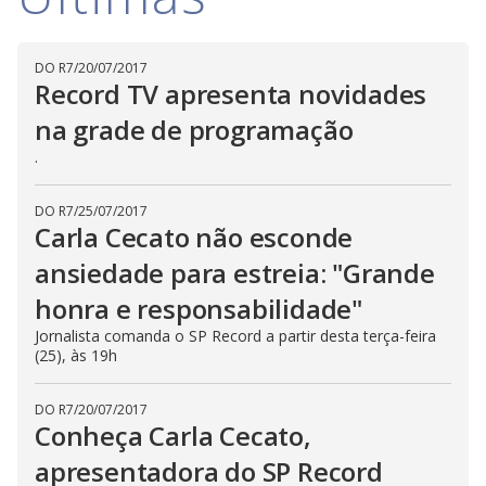
i
DO R7
/
20/07/2017
d
Record TV apresenta novidades
na grade de programação
e
.
DO R7
/
25/07/2017
o
Carla Cecato não esconde
ansiedade para estreia: "Grande
honra e responsabilidade"
Jornalista comanda o SP Record a partir desta terça-feira
(25), às 19h
DO R7
/
20/07/2017
Conheça Carla Cecato,
apresentadora do SP Record