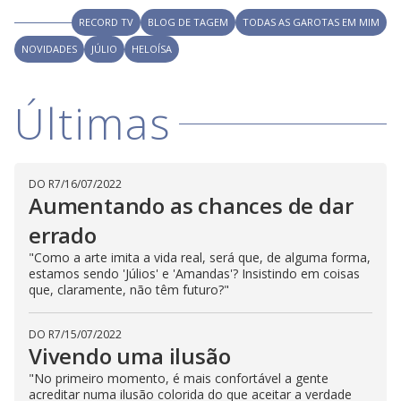
RECORD TV
BLOG DE TAGEM
TODAS AS GAROTAS EM MIM
NOVIDADES
JÚLIO
HELOÍSA
Últimas
DO R7
/
16/07/2022
Aumentando as chances de dar
errado
"Como a arte imita a vida real, será que, de alguma forma,
estamos sendo 'Júlios' e 'Amandas'? Insistindo em coisas
que, claramente, não têm futuro?"
DO R7
/
15/07/2022
Vivendo uma ilusão
"No primeiro momento, é mais confortável a gente
acreditar numa ilusão colorida do que aceitar a verdade