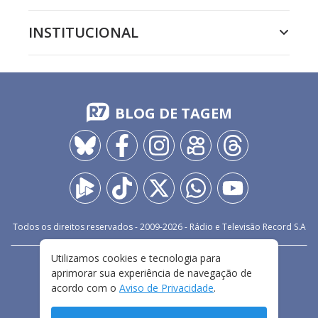
INSTITUCIONAL
BLOG DE TAGEM
Todos os direitos reservados - 2009-
2026
- Rádio e Televisão Record S.A
Utilizamos cookies e tecnologia para
CARREIRA
FALE CONOSCO
PRIVACIDADE
aprimorar sua experiência de navegação de
TERMOS E CONDIÇÕES DE USO
acordo com o
Aviso de Privacidade
.