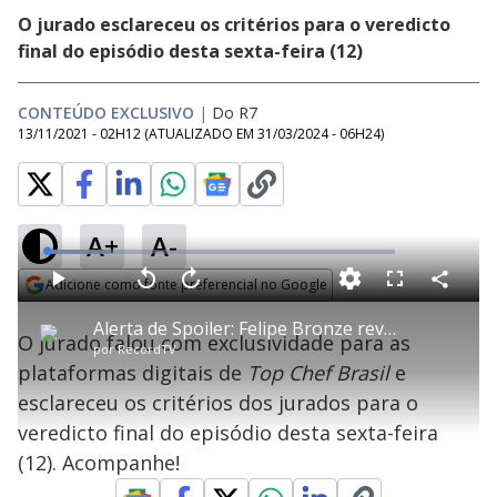
O jurado esclareceu os critérios para o veredicto
final do episódio desta sexta-feira (12)
CONTEÚDO EXCLUSIVO
|
Do R7
13/11/2021 - 02H12
(ATUALIZADO EM
31/03/2024 - 06H24
)
A+
A-
L
o
a
Adicione como fonte preferencial no Google
d
C
P
V
A
P
F
e
o
l
o
v
u
Opens in new window
d
m
a
l
a
l
:
Alerta de Spoiler: Felipe Bronze revela que preparo abaixo do esperado levou à eliminação de Emanuele Lopes
p
y
t
n
l
1
O jurado falou com exclusividade para as
a
a
ç
s
8
por
RecordTV
r
r
a
c
.
t
1
r
l
r
1
plataformas digitais de
Top Chef Brasil
e
i
0
1
e
0
l
s
0
e
%
h
esclareceu os critérios dos jurados para o
e
s
n
a
g
e
r
u
g
veredicto final do episódio desta sexta-feira
n
u
a
d
n
o
d
(12). Acompanhe!
s
o
s