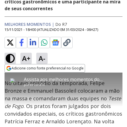
críticos gastronômicos e uma participante na mira
de seus concorrentes
MELHORES MOMENTOS
|
Do R7
15/11/2021 - 18H00
(ATUALIZADO EM
31/03/2024 - 06H27
)
A+
A-
error_outline
Adicione como fonte preferencial no Google
OK
T
T
Opens in new window
Assista aos melhores momentos do oitavo episódio de Top Chef Brasil
h
O vídeo não está disponível ou não é
Oops! Algo deu errado
h
C
No oitavo episódio da temporada, Felipe
i
por
RecordTV
i
suportado pelo seu browser
s
l
Por favor, recarregue a página.
Bronze e Emmanuel Bassoleil colocaram a mão
i
s
Código do Erro:
MEDIA_ERR_SRC_NOT_SUPPORTED
o
s
i
na massa e comandaram duas equipes no
Teste
a
s
Recarregar
s
m
de Fogo
. Os pratos foram julgados por dois
e
o
a
d
M
m
convidados especiais, os críticos gastronômicos
a
o
o
l
Patrícia Ferraz e Arnaldo Lorençato. Na volta
w
d
d
i