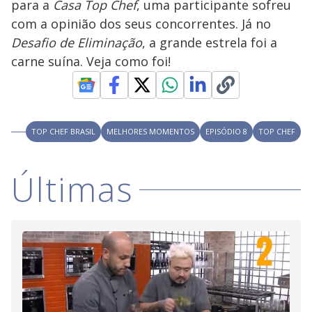
para a
Casa Top Chef
, uma participante sofreu
a
a
n
l
d
l
com a opinião dos seus concorrentes. Já no
o
w
D
w
Desafio de Eliminação
, a grande estrela foi a
i
.
i
n
T
carne suína. Veja como foi!
a
h
d
i
l
o
s
o
m
w
o
g
.
d
a
TOP CHEF BRASIL
MELHORES MOMENTOS
EPISÓDIO 8
TOP CHEF
l
c
a
n
Últimas
b
e
c
l
o
s
e
d
b
y
p
r
e
s
s