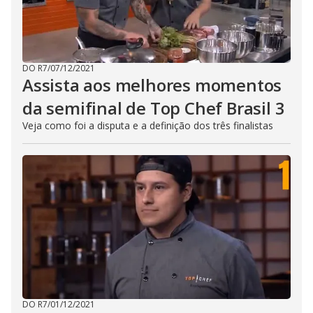
i
n
g
t
h
e
E
DO R7
/
07/12/2021
s
Assista aos melhores momentos
c
a
da semifinal de Top Chef Brasil 3
p
e
Veja como foi a disputa e a definição dos três finalistas
k
e
y
o
r
a
c
t
i
v
a
t
i
n
g
t
h
e
c
DO R7
/
01/12/2021
l