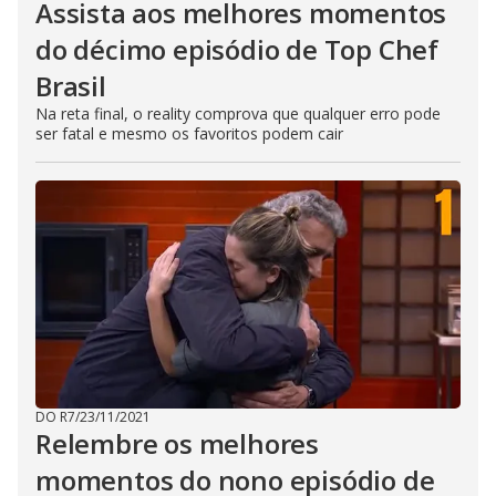
Assista aos melhores momentos
o
s
do décimo episódio de Top Chef
e
b
u
Brasil
t
t
Na reta final, o reality comprova que qualquer erro pode
o
ser fatal e mesmo os favoritos podem cair
n
.
DO R7
/
23/11/2021
Relembre os melhores
momentos do nono episódio de