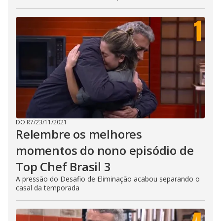
s
e
b
u
t
t
o
n
.
DO R7
/
23/11/2021
Relembre os melhores
momentos do nono episódio de
Top Chef Brasil 3
A pressão do Desafio de Eliminação acabou separando o
casal da temporada