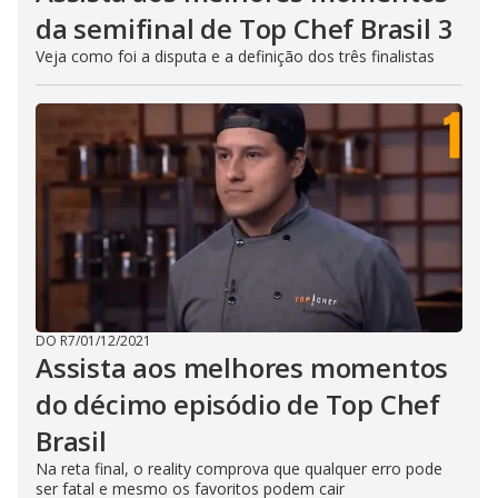
n
g
da semifinal de Top Chef Brasil 3
t
h
Veja como foi a disputa e a definição dos três finalistas
e
E
s
c
a
p
e
k
e
y
o
r
a
c
t
i
v
a
DO R7
/
01/12/2021
t
Assista aos melhores momentos
i
n
g
do décimo episódio de Top Chef
t
h
Brasil
e
c
Na reta final, o reality comprova que qualquer erro pode
l
o
ser fatal e mesmo os favoritos podem cair