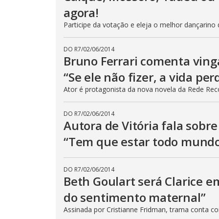
agora!
Participe da votação e eleja o melhor dançarino d
DO R7
/
02/06/2014
Bruno Ferrari comenta ving
“Se ele não fizer, a vida per
Ator é protagonista da nova novela da Rede Rec
DO R7
/
02/06/2014
Autora de Vitória fala sobr
“Tem que estar todo mundo
DO R7
/
02/06/2014
Beth Goulart será Clarice 
do sentimento maternal”
Assinada por Cristianne Fridman, trama conta