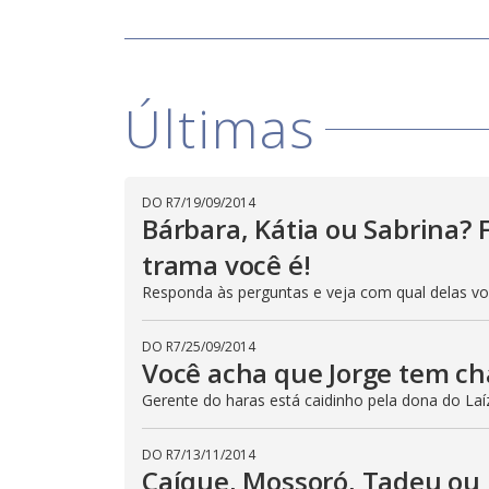
Últimas
DO R7
/
19/09/2014
Bárbara, Kátia ou Sabrina? F
trama você é!
Responda às perguntas e veja com qual delas voc
DO R7
/
25/09/2014
Você acha que Jorge tem ch
Gerente do haras está caidinho pela dona do Laí
DO R7
/
13/11/2014
Caíque, Mossoró, Tadeu ou