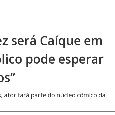
ez será Caíque em
blico pode esperar
os”
, ator fará parte do núcleo cômico da