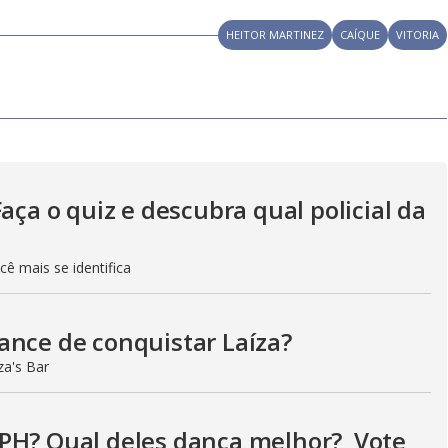
HEITOR MARTINEZ
CAÍQUE
VITORIA
aça o quiz e descubra qual policial da
ê mais se identifica
ance de conquistar Laíza?
za's Bar
 PH? Qual deles dança melhor? Vote