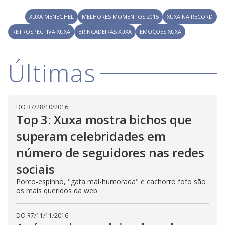
V
d
o
XUXA MENEGHEL
MELHORES MOMENTOS 2015
XUXA NA RECORD
i
RETROSPECTIVA XUXA
BRINCADEIRAS XUXA
EMOÇÕES XUXA
d
Últimas
e
DO R7
/
28/10/2016
Top 3: Xuxa mostra bichos que
o
superam celebridades em
número de seguidores nas redes
sociais
Porco-espinho, "gata mal-humorada" e cachorro fofo são
os mais queridos da web
DO R7
/
11/11/2016