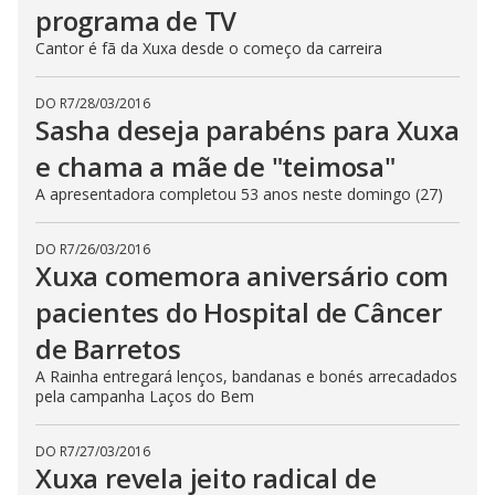
programa de TV
Cantor é fã da Xuxa desde o começo da carreira
DO R7
/
28/03/2016
Sasha deseja parabéns para Xuxa
e chama a mãe de "teimosa"
A apresentadora completou 53 anos neste domingo (27)
DO R7
/
26/03/2016
Xuxa comemora aniversário com
pacientes do Hospital de Câncer
de Barretos
A Rainha entregará lenços, bandanas e bonés arrecadados
pela campanha Laços do Bem
DO R7
/
27/03/2016
Xuxa revela jeito radical de