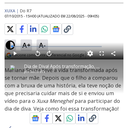
XUXA
|
Do R7
07/10/2015 - 15H00
(ATUALIZADO EM
22/08/2025 - 09H05
)
A+
A-
L
o
a
Adicione como fonte preferencial no Google
d
C
P
V
A
P
F
e
o
l
o
v
u
Opens in new window
d
m
a
l
a
l
:
Dia de Diva! Após transformação, Mariana diz que deixou de ser bruxa para os filhos
p
y
t
n
l
3
Mariana Souza teve a vida transformada após
a
a
ç
s
.
por
RecordTV
r
r
a
c
0
t
1
r
l
r
7
se tornar mãe. Depois que o filho a comparou
i
0
1
e
%
l
s
0
e
h
com a bruxa de uma história, ela teve noção de
e
s
n
a
g
e
r
u
g
que precisaria cuidar mais de si e enviou um
n
u
a
d
n
o
d
vídeo para o
Xuxa Meneghel
para participar do
s
o
s
dia de diva. Veja como foi essa transformação!
y
M
u