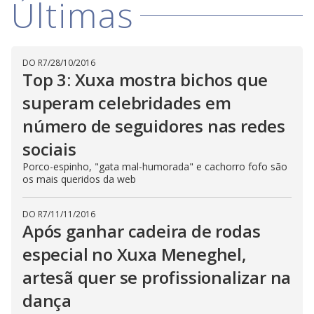
Últimas
V
d
o
i
DO R7
/
28/10/2016
Top 3: Xuxa mostra bichos que
d
superam celebridades em
número de seguidores nas redes
e
sociais
Porco-espinho, "gata mal-humorada" e cachorro fofo são
o
os mais queridos da web
DO R7
/
11/11/2016
Após ganhar cadeira de rodas
especial no Xuxa Meneghel,
artesã quer se profissionalizar na
dança