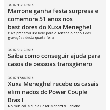
DO R7
/
10/11/2016
Marrone ganha festa surpresa e
comemora 51 anos nos
bastidores do Xuxa Meneghel
Xuxa preparou um bolo para o sertanejo depois das
gravações desta quarta-feira
DO R7
/
01/12/2015
Saiba como conseguir ajuda para
casos de pessoas transgênero
DO R7
/
17/06/2016
Xuxa Meneghel recebe os casais
eliminados do Power Couple
Brasil
No musical, a dupla Cesar Menotti & Fabiano