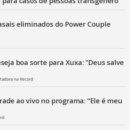
 para casos de pessoas transgênero
asais eliminados do Power Couple
seja boa sorte para Xuxa: "Deus salve
ntadora na Record
ade ao vivo no programa: “Ele é meu
ord