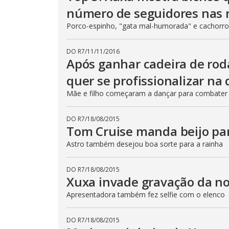
número de seguidores nas r
Porco-espinho, "gata mal-humorada" e cachorro
DO R7
/
11/11/2016
Após ganhar cadeira de rod
quer se profissionalizar na
Mãe e filho começaram a dançar para combater b
DO R7
/
18/08/2015
Tom Cruise manda beijo par
Astro também desejou boa sorte para a rainha
DO R7
/
18/08/2015
Xuxa invade gravação da 
Apresentadora também fez selfie com o elenco
DO R7
/
18/08/2015