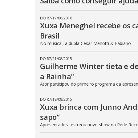
Saiba como conseguir ajuda
DO R7
/
17/06/2016
Xuxa Meneghel recebe os c
Brasil
No musical, a dupla Cesar Menotti & Fabiano
DO R7
/
21/08/2015
Guilherme Winter tieta e de
a Rainha"
Ator participou do primeiro programa da aprese
DO R7
/
18/08/2015
Xuxa brinca com Junno Andr
sapo”
Apresentadora estreou novo show na Rede Rec