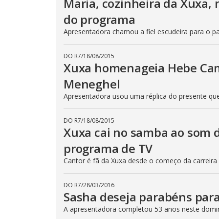
Maria, cozinheira da Xuxa, 
do programa
Apresentadora chamou a fiel escudeira para o p
DO R7
/
18/08/2015
Xuxa homenageia Hebe Cam
Meneghel
Apresentadora usou uma réplica do presente q
DO R7
/
18/08/2015
Xuxa cai no samba ao som d
programa de TV
Cantor é fã da Xuxa desde o começo da carreira
DO R7
/
28/03/2016
Sasha deseja parabéns par
A apresentadora completou 53 anos neste domi