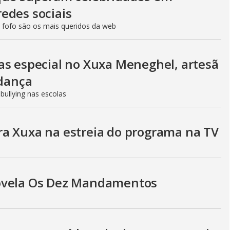
V
edes sociais
 fofo são os mais queridos da web
i
as especial no Xuxa Meneghel, artesã
d
 dança
ullying nas escolas
e
a Xuxa na estreia do programa na TV
o
novela Os Dez Mandamentos