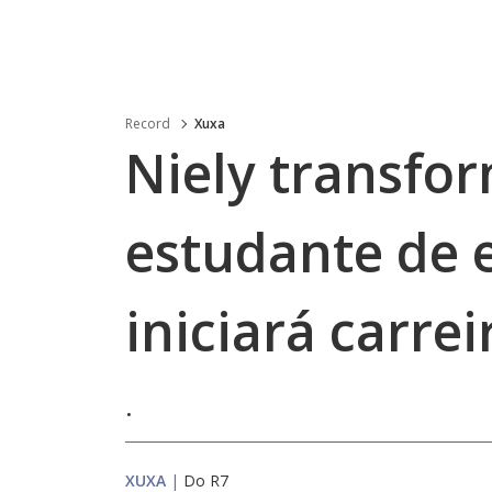
Record
Xuxa
Niely transfor
estudante de 
iniciará carrei
.
XUXA
|
Do R7