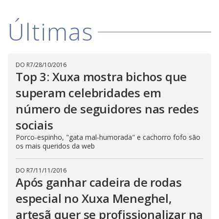
V
d
o
Últimas
i
d
DO R7
/
28/10/2016
Top 3: Xuxa mostra bichos que
e
superam celebridades em
número de seguidores nas redes
o
sociais
Porco-espinho, "gata mal-humorada" e cachorro fofo são
os mais queridos da web
DO R7
/
11/11/2016
Após ganhar cadeira de rodas
especial no Xuxa Meneghel,
artesã quer se profissionalizar na