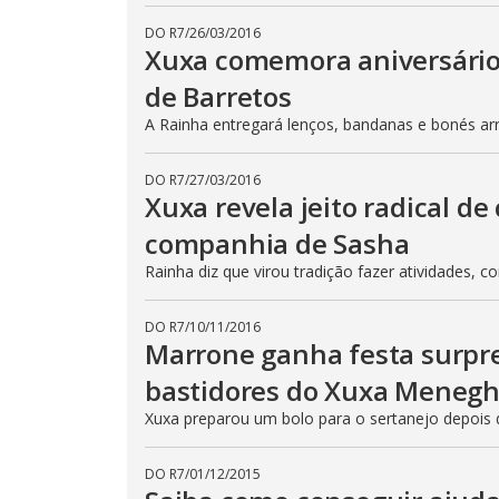
DO R7
/
26/03/2016
Xuxa comemora aniversário
de Barretos
A Rainha entregará lenços, bandanas e bonés 
DO R7
/
27/03/2016
Xuxa revela jeito radical d
companhia de Sasha
Rainha diz que virou tradição fazer atividades, 
DO R7
/
10/11/2016
Marrone ganha festa surpr
bastidores do Xuxa Menegh
Xuxa preparou um bolo para o sertanejo depois 
DO R7
/
01/12/2015