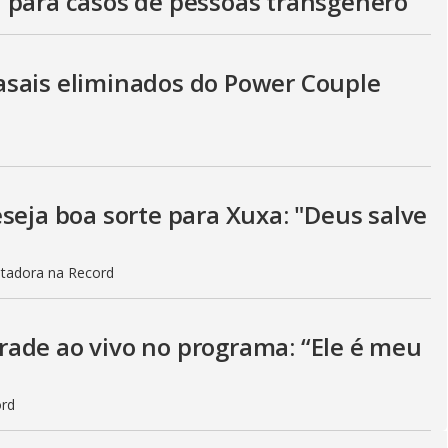
 para casos de pessoas transgênero
asais eliminados do Power Couple
seja boa sorte para Xuxa: "Deus salve
ntadora na Record
ade ao vivo no programa: “Ele é meu
ord