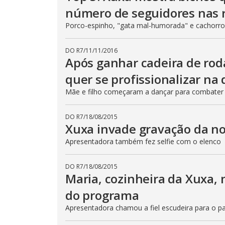
número de seguidores nas r
Porco-espinho, "gata mal-humorada" e cachorro
DO R7
/
11/11/2016
Após ganhar cadeira de rod
quer se profissionalizar na
Mãe e filho começaram a dançar para combater b
DO R7
/
18/08/2015
Xuxa invade gravação da 
Apresentadora também fez selfie com o elenco
DO R7
/
18/08/2015
Maria, cozinheira da Xuxa, 
do programa
Apresentadora chamou a fiel escudeira para o p