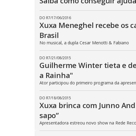
Saiba como conseguir ajuda
DO R7
/
17/06/2016
Xuxa Meneghel recebe os c
Brasil
No musical, a dupla Cesar Menotti & Fabiano
DO R7
/
21/08/2015
Guilherme Winter tieta e de
a Rainha"
Ator participou do primeiro programa da aprese
DO R7
/
18/08/2015
Xuxa brinca com Junno Andr
sapo”
Apresentadora estreou novo show na Rede Rec