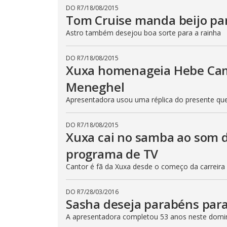
DO R7
/
18/08/2015
Tom Cruise manda beijo par
Astro também desejou boa sorte para a rainha
DO R7
/
18/08/2015
Xuxa homenageia Hebe Cam
Meneghel
Apresentadora usou uma réplica do presente q
DO R7
/
18/08/2015
Xuxa cai no samba ao som d
programa de TV
Cantor é fã da Xuxa desde o começo da carreira
DO R7
/
28/03/2016
Sasha deseja parabéns par
A apresentadora completou 53 anos neste domi