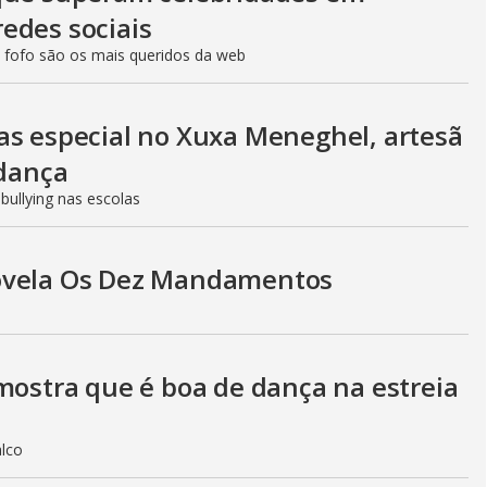
V
edes sociais
 fofo são os mais queridos da web
i
as especial no Xuxa Meneghel, artesã
d
 dança
ullying nas escolas
e
novela Os Dez Mandamentos
o
mostra que é boa de dança na estreia
alco