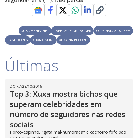
y
M
V
u
d
o
i
XUXA MENEGHEL
RAPHAEL MONTAGNER
OLIMPIADAS DO BEM
BASTIDORES
XUXA ONLINE
XUXA NA RECORD
d
Últimas
e
o
DO R7
/
28/10/2016
Top 3: Xuxa mostra bichos que
superam celebridades em
número de seguidores nas redes
sociais
Porco-espinho, "gata mal-humorada" e cachorro fofo são
os mais queridos da web