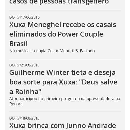
casos de pessoas transgênero
DO R7
/
17/06/2016
Xuxa Meneghel recebe os casais
eliminados do Power Couple
Brasil
No musical, a dupla Cesar Menotti & Fabiano
DO R7
/
21/08/2015
Guilherme Winter tieta e deseja
boa sorte para Xuxa: "Deus salve
a Rainha"
Ator participou do primeiro programa da apresentadora na
Record
DO R7
/
18/08/2015
Xuxa brinca com Junno Andrade