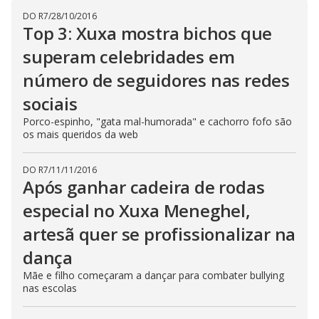
i
DO R7
/
28/10/2016
d
Top 3: Xuxa mostra bichos que
superam celebridades em
e
número de seguidores nas redes
sociais
o
Porco-espinho, "gata mal-humorada" e cachorro fofo são
os mais queridos da web
DO R7
/
11/11/2016
Após ganhar cadeira de rodas
especial no Xuxa Meneghel,
artesã quer se profissionalizar na
dança
Mãe e filho começaram a dançar para combater bullying
nas escolas