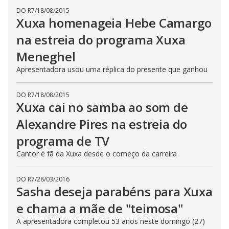
DO R7
/
18/08/2015
Xuxa homenageia Hebe Camargo
na estreia do programa Xuxa
Meneghel
Apresentadora usou uma réplica do presente que ganhou
DO R7
/
18/08/2015
Xuxa cai no samba ao som de
Alexandre Pires na estreia do
programa de TV
Cantor é fã da Xuxa desde o começo da carreira
DO R7
/
28/03/2016
Sasha deseja parabéns para Xuxa
e chama a mãe de "teimosa"
A apresentadora completou 53 anos neste domingo (27)