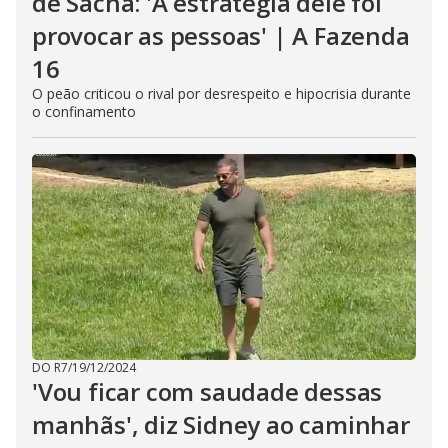
de Sacha: 'A estratégia dele foi
provocar as pessoas' | A Fazenda
16
O peão criticou o rival por desrespeito e hipocrisia durante
o confinamento
DO R7
/
19/12/2024
'Vou ficar com saudade dessas
manhãs', diz Sidney ao caminhar