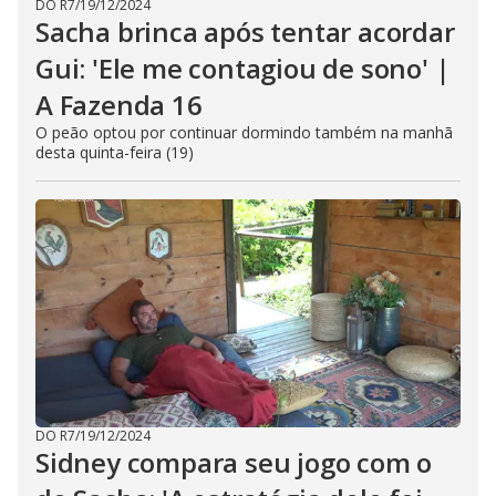
DO R7
/
19/12/2024
Sacha brinca após tentar acordar
Gui: 'Ele me contagiou de sono' |
A Fazenda 16
O peão optou por continuar dormindo também na manhã
desta quinta-feira (19)
DO R7
/
19/12/2024
Sidney compara seu jogo com o