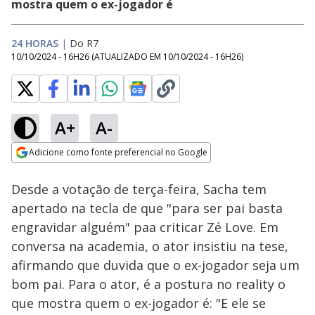
mostra quem o ex-jogador é
24 HORAS
|
Do R7
10/10/2024 - 16H26
(ATUALIZADO EM
10/10/2024 - 16H26
)
A+
A-
Loaded
:
31.73%
Adicione como fonte preferencial no Google
Subtitles
Ativar
Som
Opens in new window
Desde a votação de terça-feira, Sacha tem
apertado na tecla de que "para ser pai basta
engravidar alguém" paa criticar Zé Love. Em
conversa na academia, o ator insistiu na tese,
afirmando que duvida que o ex-jogador seja um
bom pai. Para o ator, é a postura no reality o
que mostra quem o ex-jogador é: "E ele se