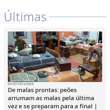
Últimas
DO R7
/
19/12/2024
De malas prontas: peões
arrumam as malas pela última
vez e se preparam para a final |