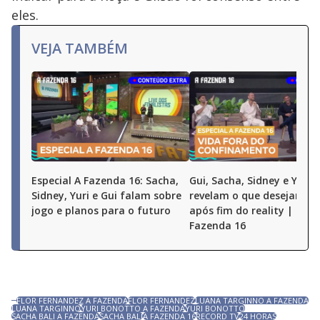
eles.
VEJA TAMBÉM
Especial A Fazenda 16: Sacha,
Gui, Sacha, Sidney e Yuri
Sidney, Yuri e Gui falam sobre
revelam o que desejam fa
jogo e planos para o futuro
após fim do reality | Espe
Fazenda 16
FLOR FERNANDEZ A FAZENDA
FLOR FERNANDEZ
LUANA TARGINNO A FAZENDA
LUANA TARGINNO
YURI BONOTTO A FAZENDA
YURI BONOTTO
SACHA BALI A FAZENDA
SACHA BALI
A FAZENDA 16
RECORD TV
24 HORAS