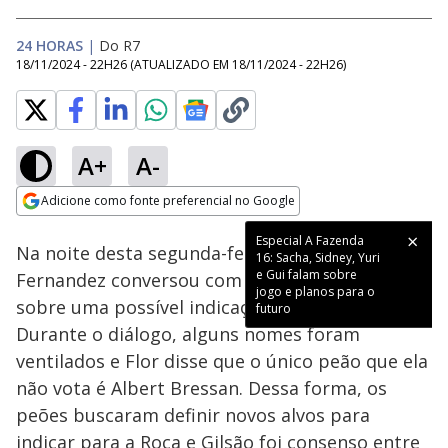
24 HORAS
|
Do R7
18/11/2024 - 22H26
(ATUALIZADO EM
18/11/2024 - 22H26
)
A+
A-
Loaded
:
12.31%
Adicione como fonte preferencial no Google
Ativar
Som
Opens in new window
Especial A Fazenda
Na noite desta segunda-feira (18), Flor
16: Sacha, Sidney, Yuri
e Gui falam sobre
Fernandez conversou com os integrantes do G4
jogo e planos para o
sobre uma possível indicação para a Roça.
futuro
Durante o diálogo, alguns nomes foram
ventilados e Flor disse que o único peão que ela
não vota é Albert Bressan. Dessa forma, os
peões buscaram definir novos alvos para
indicar para a Roça e Gilsão foi consenso entre