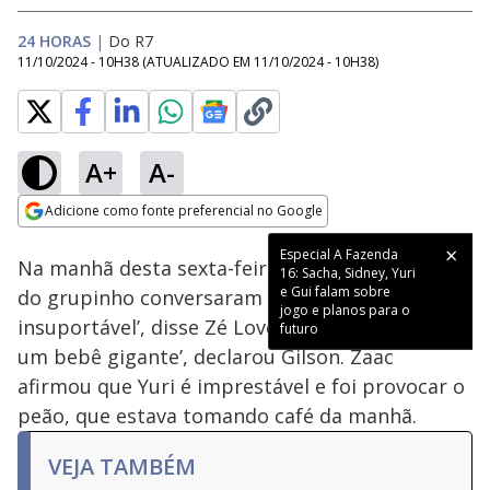
24 HORAS
|
Do R7
11/10/2024 - 10H38
(ATUALIZADO EM
11/10/2024 - 10H38
)
A+
A-
Loaded
:
52.87%
Adicione como fonte preferencial no Google
Ativar
Som
Opens in new window
Especial A Fazenda
Na manhã desta sexta-feira (11), os integrantes
16: Sacha, Sidney, Yuri
e Gui falam sobre
do grupinho conversaram sobre Yuri. ‘Cara
jogo e planos para o
insuportável’, disse Zé Love sobre o modelo. ‘É
futuro
um bebê gigante’, declarou Gilson. Zaac
afirmou que Yuri é imprestável e foi provocar o
peão, que estava tomando café da manhã.
VEJA TAMBÉM