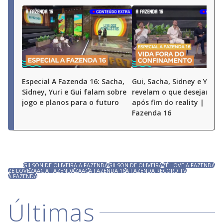
Especial A Fazenda 16: Sacha,
Gui, Sacha, Sidney e Yuri
Sidney, Yuri e Gui falam sobre
revelam o que desejam fa
jogo e planos para o futuro
após fim do reality | Espe
Fazenda 16
GILSON DE OLIVEIRA A FAZENDA
GILSON DE OLIVEIRA
ZÉ LOVE A FAZENDA
ZÉ LOVE
ZAAC A FAZENDA
ZAAC
A FAZENDA 16
A FAZENDA RECORD TV
A FAZENDA
Últimas