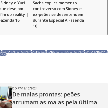
 Sidney e Yuri
Sacha explica momento
 que desejam
controverso com Sidney e
fim do reality |
ex-peões se desentendem
 Fazenda 16
durante Especial A Fazenda
16
TO
SACHA BALI A FAZENDA
SACHA BALI
LUANA TARGINNO A FAZENDA
LUANA TARGINNO
HORAS
DO R7
/
19/12/2024
De malas prontas: peões
arrumam as malas pela última