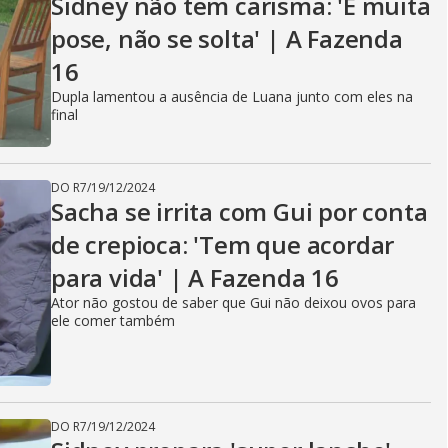
Sidney não tem carisma: 'É muita
pose, não se solta' | A Fazenda
16
Dupla lamentou a ausência de Luana junto com eles na
final
DO R7
/
19/12/2024
Sacha se irrita com Gui por conta
de crepioca: 'Tem que acordar
para vida' | A Fazenda 16
Ator não gostou de saber que Gui não deixou ovos para
ele comer também
DO R7
/
19/12/2024