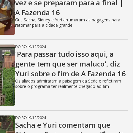
vez e se preparam para a final |
A Fazenda 16
Gui, Sacha, Sidney e Yuri arrumaram as bagagens para
retornar para a cidade grande
DO R7
/
19/12/2024
'Para passar tudo isso aqui, a
gente tem que ser maluco', diz
Yuri sobre o fim de A Fazenda 16
Os aliados admiraram a paisagem da Sede e refletiram
sobre o programa ter realmente chegado ao fim
DO R7
/
19/12/2024
Sacha e Yuri comentam que