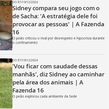
DO R7
/
19/12/2024
Sidney compara seu jogo com o
de Sacha: 'A estratégia dele foi
provocar as pessoas' | A Fazenda
16
O peão criticou o rival por desrespeito e hipocrisia durante
o confinamento
DO R7
/
19/12/2024
'Vou ficar com saudade dessas
manhãs', diz Sidney ao caminhar
pela área dos animais | A
Fazenda 16
O peão explorou cada ambiente da Sede