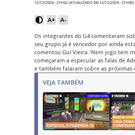
12/12/2024 - 21H32
(ATUALIZADO EM
12/12/2024 - 21H45
)
Loaded
:
22.94%
A+
A-
Ativar
Som
Os integrantes do G4 comentaram sob
seu grupo já é vencedor por ainda estar
comentou Gui Vieira. ‘Nem jogo tem ma
começaram a especular as falas de Adri
e também falaram sobre as próximas 
VEJA TAMBÉM