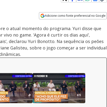
Adicione como fonte preferencial no Google
Velocidade
Opens in new window
Especial A Fazenda 16: Sacha,
re o atual momento do programa. Yuri disse que
Sidney, Yuri e Gui falam sobre
jogo e planos para o futuro
 vivo no game. ‘Agora é curtir os dias aqui’,
is’, declarou Yuri Bonotto. Na sequência os peões
ane Galisteu, sobre o jogo começar a ser individual
dinâmicas.