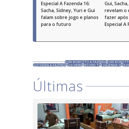
Especial A Fazenda 16:
Gui, Sacha,
Sacha, Sidney, Yuri e Gui
revelam o
falam sobre jogo e planos
fazer após 
para o futuro
Especial A
YURI BONOTTO A FAZENDA
YURI BONOT
GUI VIEIRA A FAZENDA
GUI VIEIRA
RECORD TV
A FAZENDA 16
24 
Últimas