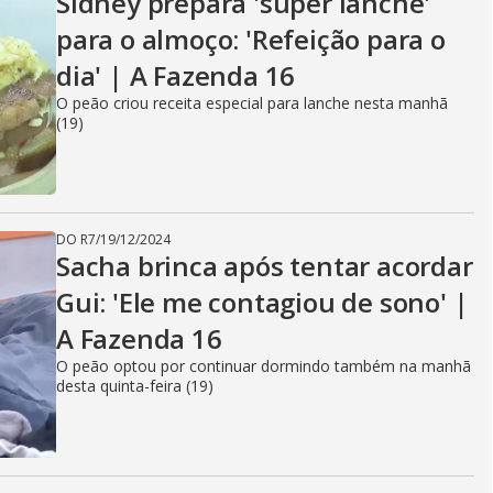
Sidney prepara 'super lanche'
para o almoço: 'Refeição para o
dia' | A Fazenda 16
O peão criou receita especial para lanche nesta manhã
(19)
DO R7
/
19/12/2024
Sacha brinca após tentar acordar
Gui: 'Ele me contagiou de sono' |
A Fazenda 16
O peão optou por continuar dormindo também na manhã
desta quinta-feira (19)