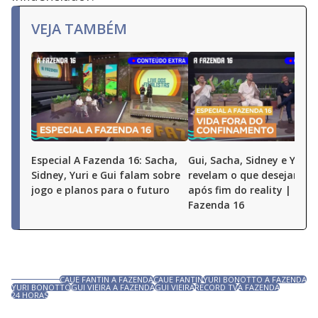
VEJA TAMBÉM
Especial A Fazenda 16: Sacha,
Gui, Sacha, Sidney e Yuri
Sidney, Yuri e Gui falam sobre
revelam o que desejam fa
jogo e planos para o futuro
após fim do reality | Espe
Fazenda 16
CAUE FANTIN A FAZENDA
CAUE FANTIN
YURI BONOTTO A FAZENDA
YURI BONOTTO
GUI VIEIRA A FAZENDA
GUI VIEIRA
RECORD TV
A FAZENDA
24 HORAS