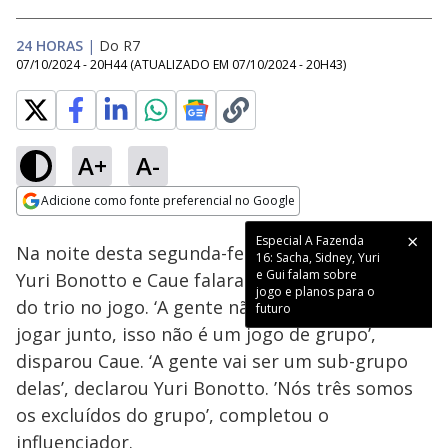
24 HORAS
|
Do R7
07/10/2024 - 20H44
(ATUALIZADO EM
07/10/2024 - 20H43
)
A+
A-
Loaded
:
55.28%
Adicione como fonte preferencial no Google
Ativar
Som
Opens in new window
Na noite desta segunda-feira (07), Gui Viera,
Yuri Bonotto e Caue falaram sobre a situação
do trio no jogo. ‘A gente não tem que mais
jogar junto, isso não é um jogo de grupo’,
disparou Caue. ‘A gente vai ser um sub-grupo
delas’, declarou Yuri Bonotto. ’Nós três somos
os excluídos do grupo’, completou o
influenciador.