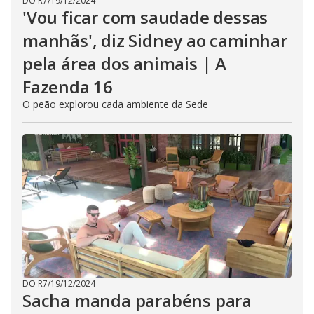
DO R7
/
19/12/2024
'Vou ficar com saudade dessas
manhãs', diz Sidney ao caminhar
pela área dos animais | A
Fazenda 16
O peão explorou cada ambiente da Sede
DO R7
/
19/12/2024
Sacha manda parabéns para