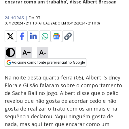
encarar como um trabalho’, disse Albert Bressan
24 HORAS
|
Do R7
05/12/2024 - 21H10
(ATUALIZADO EM
05/12/2024 - 21H10
)
A+
A-
Loaded
:
25.92%
Adicione como fonte preferencial no Google
Ativar
Som
Opens in new window
Na noite desta quarta-feira (05), Albert, Sidney,
Flora e Gilsão falaram sobre o comportamento
de Sacha Bali no jogo. Albert disse que o peão
revelou que não gosta de acordar cedo e não
gosta de realizar o trato com os animais e na
sequência declarou: ‘Aqui ninguém gosta de
nada, mas aqui tem que encarar como um