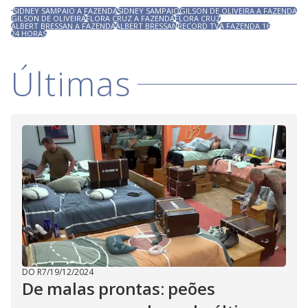
SIDNEY SAMPAIO A FAZENDA
SIDNEY SAMPAIO
GILSON DE OLIVEIRA A FAZENDA
GILSON DE OLIVEIRA
FLORA CRUZ A FAZENDA
FLORA CRUZ
ALBERT BRESSAN A FAZENDA
ALBERT BRESSAN
RECORD TV
A FAZENDA 16
24 HORAS
Últimas
DO R7
/
19/12/2024
De malas prontas: peões