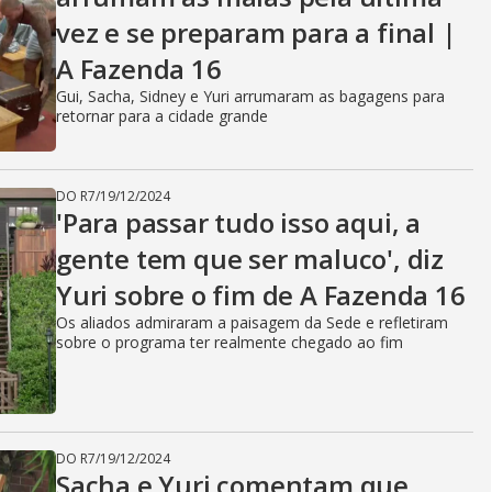
vez e se preparam para a final |
A Fazenda 16
Gui, Sacha, Sidney e Yuri arrumaram as bagagens para
retornar para a cidade grande
DO R7
/
19/12/2024
'Para passar tudo isso aqui, a
gente tem que ser maluco', diz
Yuri sobre o fim de A Fazenda 16
Os aliados admiraram a paisagem da Sede e refletiram
sobre o programa ter realmente chegado ao fim
DO R7
/
19/12/2024
Sacha e Yuri comentam que