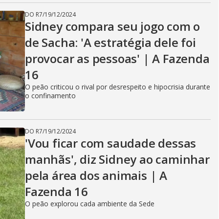
DO R7
/
19/12/2024
Sidney compara seu jogo com o
de Sacha: 'A estratégia dele foi
provocar as pessoas' | A Fazenda
16
O peão criticou o rival por desrespeito e hipocrisia durante
o confinamento
DO R7
/
19/12/2024
'Vou ficar com saudade dessas
manhãs', diz Sidney ao caminhar
pela área dos animais | A
Fazenda 16
O peão explorou cada ambiente da Sede