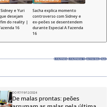
 Sidney e Yuri
Sacha explica momento
 que desejam
controverso com Sidney e
fim do reality |
ex-peões se desentendem
 Fazenda 16
durante Especial A Fazenda
16
A FAZENDA
A FAZENDA 16
SACHA BALI
ZAAC
DO R7
/
19/12/2024
De malas prontas: peões
arrumam as malas pela última