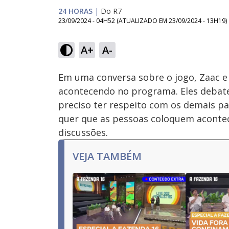
24 HORAS
|
Do R7
23/09/2024 - 04H52
(ATUALIZADO EM
23/09/2024 - 13H19
)
Loaded
:
16.78%
A+
A-
Ativar
Som
Em uma conversa sobre o jogo, Zaac e
acontecendo no programa. Eles debat
preciso ter respeito com os demais par
quer que as pessoas coloquem acontec
discussões.
VEJA TAMBÉM