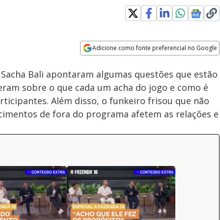
Adicione como fonte preferencial no Google
Velocidade
Opens in new window
Especial A Fazenda 16: Sacha,
 Sacha Bali apontaram algumas questões que estão
Sidney, Yuri e Gui falam sobre
jogo e planos para o futuro
eram sobre o que cada um acha do jogo e como é
ticipantes. Além disso, o funkeiro frisou que não
imentos de fora do programa afetem as relações e