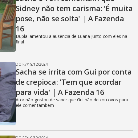
Sidney não tem carisma: 'É muita
pose, não se solta' | A Fazenda
16
Dupla lamentou a ausência de Luana junto com eles na
final
DO R7
/
19/12/2024
Sacha se irrita com Gui por conta
de crepioca: 'Tem que acordar
para vida' | A Fazenda 16
Ator não gostou de saber que Gui não deixou ovos para
ele comer também
DO R7
/
19/12/2024