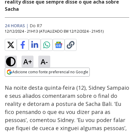
reality disse que sempre disse o que acha sobre
Sacha
24 HORAS
|
Do R7
12/12/2024 - 21H13
(ATUALIZADO EM
12/12/2024 - 21H51
)
A+
A-
Loaded
:
14.96%
Adicione como fonte preferencial no Google
Ativar
Som
Opens in new window
Na noite desta quinta-feira (12), Sidney Sampaio
e seus aliados comentaram sobre o final do
reality e detoram a postura de Sacha Bali. ‘Eu
fico pensando o que eu vou dizer para as
pessoas’, comentou Sidney. ‘Eu vou poder falar
que fiquei de cueca e xinguei algumas pessoas’,