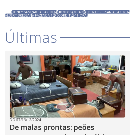
SIDNEY SAMPAIO A FAZENDA
SIDNEY SAMPAIO
ALBERT BRESSAN A FAZENDA
ALBERT BRESSAN
A FAZENDA 16
RECORD TV
24 HORAS
Últimas
DO R7
/
19/12/2024
De malas prontas: peões