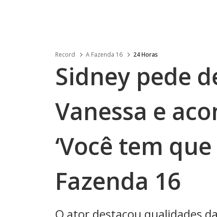
Record
A Fazenda 16
24 Horas
Sidney pede d
Vanessa e aco
‘Você tem que 
Fazenda 16
O ator destacou qualidades d