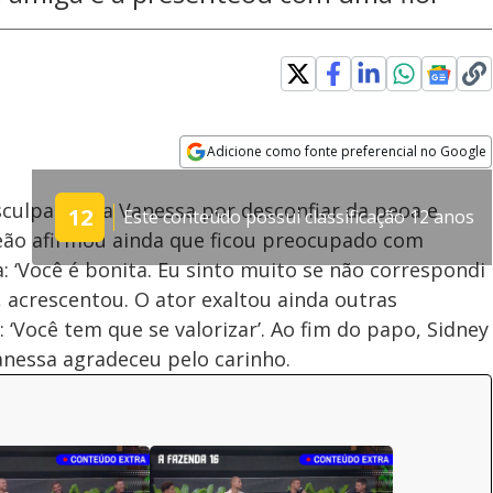
Adicione como fonte preferencial no Google
Subtitles
Velocidade
Opens in new window
sculpas para Vanessa por desconfiar da peoa e
12
Este conteúdo possui classificação 12 anos
eão afirmou ainda que ficou preocupado com
: ‘Você é bonita. Eu sinto muito se não correspondi
acrescentou. O ator exaltou ainda outras
 ‘Você tem que se valorizar’. Ao fim do papo, Sidney
anessa agradeceu pelo carinho.