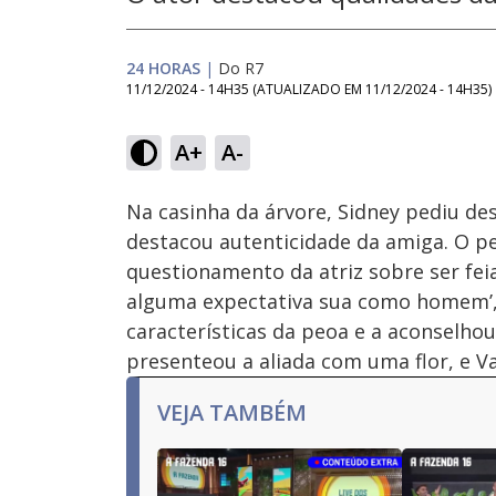
24 HORAS
|
Do R7
11/12/2024 - 14H35
(ATUALIZADO EM
11/12/2024 - 14H35
)
Loaded
:
7.41%
A+
A-
Ativar
Som
Na casinha da árvore, Sidney pediu de
destacou autenticidade da amiga. O p
questionamento da atriz sobre ser feia
alguma expectativa sua como homem’, 
características da peoa e a aconselhou:
presenteou a aliada com uma flor, e V
VEJA TAMBÉM