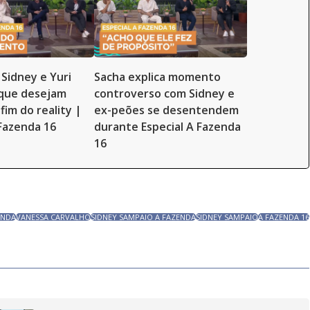
 Sidney e Yuri
Sacha explica momento
 que desejam
controverso com Sidney e
fim do reality |
ex-peões se desentendem
 Fazenda 16
durante Especial A Fazenda
16
ENDA
VANESSA CARVALHO
SIDNEY SAMPAIO A FAZENDA
SIDNEY SAMPAIO
A FAZENDA 16