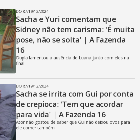
DO R7
/
19/12/2024
Sacha e Yuri comentam que
Sidney não tem carisma: 'É muita
pose, não se solta' | A Fazenda
16
Dupla lamentou a ausência de Luana junto com eles na
final
DO R7
/
19/12/2024
Sacha se irrita com Gui por conta
de crepioca: 'Tem que acordar
para vida' | A Fazenda 16
Ator não gostou de saber que Gui não deixou ovos para
ele comer também