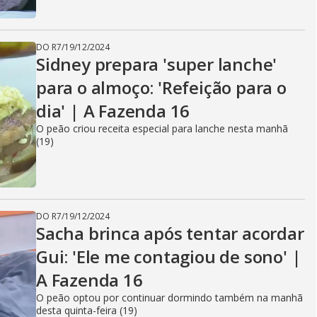
DO R7
/
19/12/2024
Sidney prepara 'super lanche'
para o almoço: 'Refeição para o
dia' | A Fazenda 16
O peão criou receita especial para lanche nesta manhã
(19)
DO R7
/
19/12/2024
Sacha brinca após tentar acordar
Gui: 'Ele me contagiou de sono' |
A Fazenda 16
O peão optou por continuar dormindo também na manhã
desta quinta-feira (19)