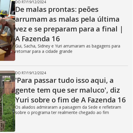
DO R7
/
19/12/2024
De malas prontas: peões
arrumam as malas pela última
vez e se preparam para a final |
A Fazenda 16
Gui, Sacha, Sidney e Yuri arrumaram as bagagens para
retornar para a cidade grande
DO R7
/
19/12/2024
'Para passar tudo isso aqui, a
gente tem que ser maluco', diz
Yuri sobre o fim de A Fazenda 16
Os aliados admiraram a paisagem da Sede e refletiram
sobre o programa ter realmente chegado ao fim