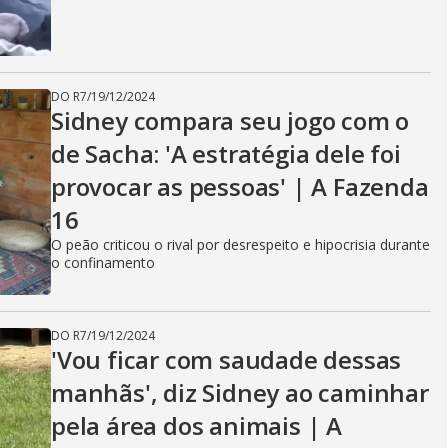
DO R7
/
19/12/2024
Sidney compara seu jogo com o
de Sacha: 'A estratégia dele foi
provocar as pessoas' | A Fazenda
16
O peão criticou o rival por desrespeito e hipocrisia durante
o confinamento
DO R7
/
19/12/2024
'Vou ficar com saudade dessas
manhãs', diz Sidney ao caminhar
pela área dos animais | A