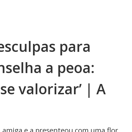
esculpas para
nselha a peoa:
se valorizar’ | A
a amiga e a presenteou com uma flor