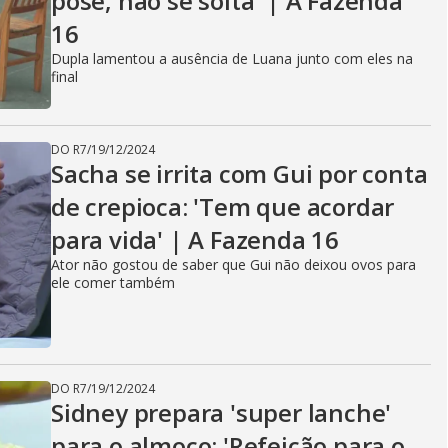
pose, não se solta' | A Fazenda
16
Dupla lamentou a ausência de Luana junto com eles na
final
DO R7
/
19/12/2024
Sacha se irrita com Gui por conta
de crepioca: 'Tem que acordar
para vida' | A Fazenda 16
Ator não gostou de saber que Gui não deixou ovos para
ele comer também
DO R7
/
19/12/2024
Sidney prepara 'super lanche'
para o almoço: 'Refeição para o