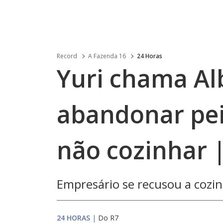
Record
A Fazenda 16
24 Horas
Yuri chama Alb
abandonar pei
não cozinhar 
Empresário se recusou a cozi
24 HORAS
|
Do R7