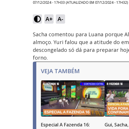
07/12/2024 - 17H33
(ATUALIZADO EM
07/12/2024 - 17H32
)
Loaded
:
58.42%
A+
A-
Ativar
Som
Sacha comentou para Luana porque Al
almoço. Yuri falou que a atitude do emp
descongelado só dá para preparar hoje
forno.
VEJA TAMBÉM
Especial A Fazenda 16:
Gui, Sacha,