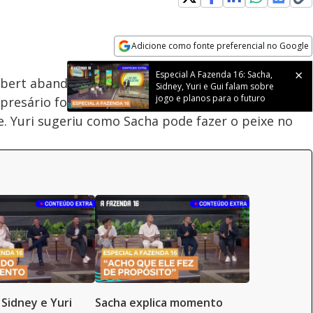
Adicione como fonte preferencial no Google
Subtitles
Velocidade
Opens in new window
Especial A Fazenda 16: Sacha,
bert abandonou a comida e não quis preparar o
Sidney, Yuri e Gui falam sobre
jogo e planos para o futuro
resário foi infantil e que o peixe que foi
. Yuri sugeriu como Sacha pode fazer o peixe no
 Sidney e Yuri
Sacha explica momento