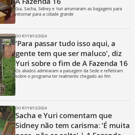
A Fazenda 16
Gui, Sacha, Sidney e Yuri arrumaram as bagagens para
retornar para a cidade grande
DO R7
/
19/12/2024
'Para passar tudo isso aqui, a
gente tem que ser maluco', diz
Yuri sobre o fim de A Fazenda 16
Os aliados admiraram a paisagem da Sede e refletiram
sobre o programa ter realmente chegado ao fim
DO R7
/
19/12/2024
Sacha e Yuri comentam que
Sidney não tem carisma: 'É muita