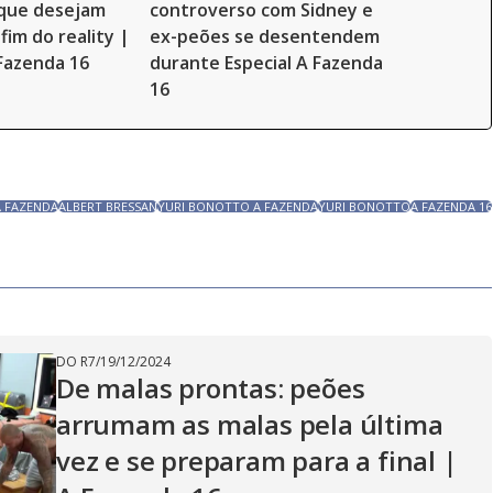
 que desejam
controverso com Sidney e
fim do reality |
ex-peões se desentendem
 Fazenda 16
durante Especial A Fazenda
16
A FAZENDA
ALBERT BRESSAN
YURI BONOTTO A FAZENDA
YURI BONOTTO
A FAZENDA 16
DO R7
/
19/12/2024
De malas prontas: peões
arrumam as malas pela última
vez e se preparam para a final |