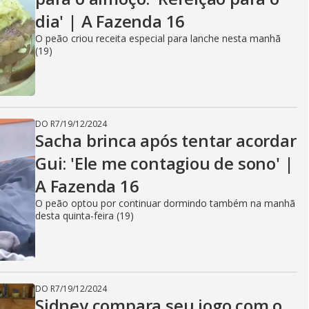
dia' | A Fazenda 16
O peão criou receita especial para lanche nesta manhã
(19)
DO R7
/
19/12/2024
Sacha brinca após tentar acordar
Gui: 'Ele me contagiou de sono' |
A Fazenda 16
O peão optou por continuar dormindo também na manhã
desta quinta-feira (19)
DO R7
/
19/12/2024
Sidney compara seu jogo com o