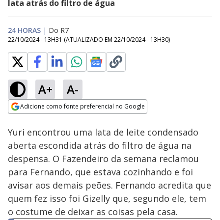
lata atrás do filtro de água
24 HORAS
|
Do R7
22/10/2024 - 13H31
(ATUALIZADO EM
22/10/2024 - 13H30
)
A+
A-
Loaded
:
21.61%
Adicione como fonte preferencial no Google
Subtitles
Ativar
Som
Opens in new window
Yuri encontrou uma lata de leite condensado
aberta escondida atrás do filtro de água na
despensa. O Fazendeiro da semana reclamou
para Fernando, que estava cozinhando e foi
avisar aos demais peões. Fernando acredita que
quem fez isso foi Gizelly que, segundo ele, tem
o costume de deixar as coisas pela casa.