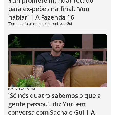
Yuri promete mandar recado
para ex-peões na final: 'Vou
hablar' | A Fazenda 16
‘Tem que falar mesmo’, incentivou Gui
DO R7
/
19/12/2024
'Só nós quatro sabemos o que a
gente passou', diz Yuri em
conversa com Sacha e Gui | A