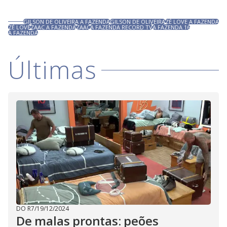
GILSON DE OLIVEIRA A FAZENDA
GILSON DE OLIVEIRA
ZÉ LOVE A FAZENDA
ZÉ LOVE
ZAAC A FAZENDA
ZAAC
A FAZENDA RECORD TV
A FAZENDA 16
A FAZENDA
Últimas
DO R7
/
19/12/2024
De malas prontas: peões