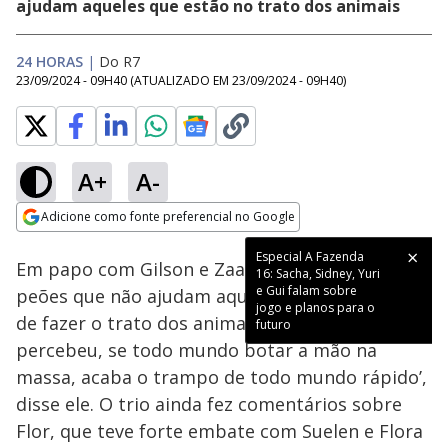
ajudam aqueles que estão no trato dos animais
24 HORAS
|
Do R7
23/09/2024 - 09H40
(ATUALIZADO EM
23/09/2024 - 09H40
)
A+
A-
Loaded
:
40.59%
Adicione como fonte preferencial no Google
Ativar
Som
Opens in new window
Especial A Fazenda
Em papo com Gilson e Zaac, Zé Love criticou os
16: Sacha, Sidney, Yuri
e Gui falam sobre
peões que não ajudam aqueles que estão tendo
jogo e planos para o
de fazer o trato dos animais. ‘Ninguém ainda
futuro
percebeu, se todo mundo botar a mão na
massa, acaba o trampo de todo mundo rápido’,
disse ele. O trio ainda fez comentários sobre
Flor, que teve forte embate com Suelen e Flora