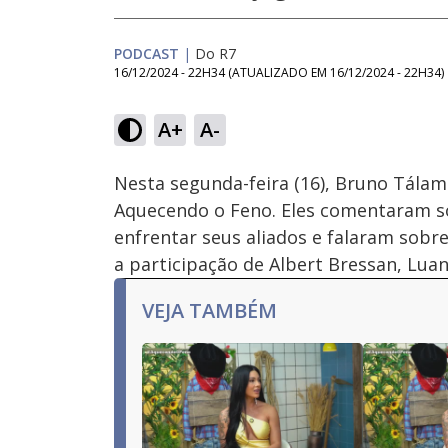
PODCAST
|
Do R7
16/12/2024 - 22H34
(ATUALIZADO EM
16/12/2024 - 22H34
)
Loaded
:
1.83%
A+
A-
Ativar
Som
Nesta segunda-feira (16), Bruno Tála
Aquecendo o Feno. Eles comentaram so
enfrentar seus aliados e falaram sobre 
a participação de Albert Bressan, Luan
VEJA TAMBÉM