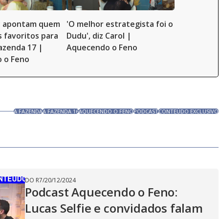
ay apontam quem
'O melhor estrategista foi o
s favoritos para
Dudu', diz Carol |
azenda 17 |
Aquecendo o Feno
 o Feno
A FAZENDA
A FAZENDA 16
AQUECENDO O FENO
PODCAST
CONTEÚDO EXCLUSIVO
DO R7
/
20/12/2024
Podcast Aquecendo o Feno:
Lucas Selfie e convidados falam