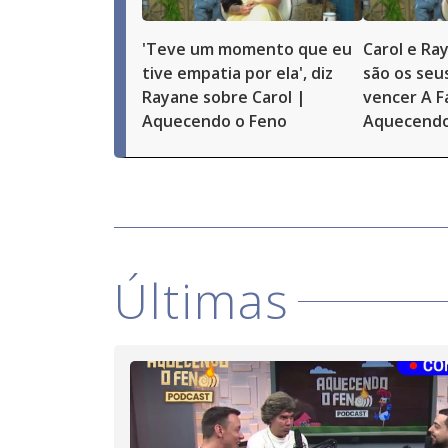
'Teve um momento que eu
Carol e R
tive empatia por ela', diz
são os seu
Rayane sobre Carol |
vencer A F
Aquecendo o Feno
Aquecendo
Últimas