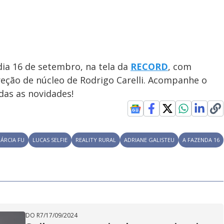
dia 16 de setembro, na tela da
RECORD
, com
reção de núcleo de Rodrigo Carelli. Acompanhe o
das as novidades!
ÁRCIA FU
LUCAS SELFIE
REALITY RURAL
ADRIANE GALISTEU
A FAZENDA 16
DO R7
/
17/09/2024