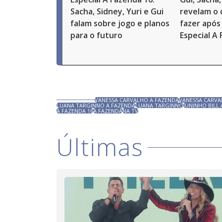
Sacha, Sidney, Yuri e Gui
revelam o
falam sobre jogo e planos
fazer após 
para o futuro
Especial A
VANESSA CARVALHO A FAZENDA
VANESSA CARV
LUANA TARGINNO A FAZENDA
LUANA TARGINNO
JUNINHO BILL
A FAZENDA 16
A FAZENDA
NA TV
Últimas