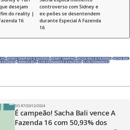
 que desejam
controverso com Sidney e
fim do reality |
ex-peões se desentendem
 Fazenda 16
durante Especial A Fazenda
16
ALHO
SIDNEY SAMPAIO A FAZENDA
SIDNEY SAMPAIO
SACHA BALI A FAZENDA
SACHA BALI
 A FAZENDA
JUNINHO BILL
FLOR FERNANDEZ A FAZENDA
FLOR FERNANDEZ
DO R7
/
20/12/2024
É campeão! Sacha Bali vence A
Fazenda 16 com 50,93% dos