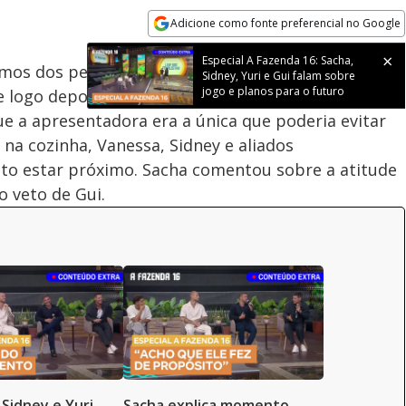
Adicione como fonte preferencial no Google
Velocidade
Opens in new window
Especial A Fazenda 16: Sacha,
mos dos peões, principalmente com Luana. A peoa
Sidney, Yuri e Gui falam sobre
jogo e planos para o futuro
 logo depois caiu no choro. Flor tentou consolar a
ue a apresentadora era a única que poderia evitar
 na cozinha, Vanessa, Sidney e aliados
to estar próximo. Sacha comentou sobre a atitude
o veto de Gui.
 Sidney e Yuri
Sacha explica momento