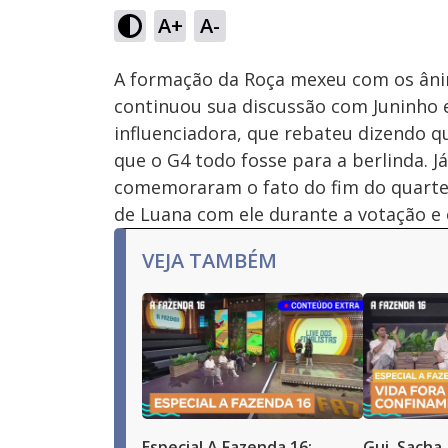
21.93%
A+
A-
Ativar
Som
A formação da Roça mexeu com os âni
continuou sua discussão com Juninho e
influenciadora, que rebateu dizendo q
que o G4 todo fosse para a berlinda. Já
comemoraram o fato do fim do quarte
de Luana com ele durante a votação e 
VEJA TAMBÉM
Especial A Fazenda 16:
Gui, Sacha,