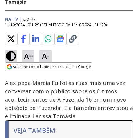
Tomásia
NA TV
|
Do R7
11/10/2024 - 01H29
(ATUALIZADO EM
11/10/2024 - 01H29
)
A+
A-
Loaded
:
16.15%
Adicione como fonte preferencial no Google
Ativar
Som
Opens in new window
A ex-peoa Márcia Fu foi às ruas mais uma vez
conversar com o público sobre os últimos
acontecimentos de A Fazenda 16 em um novo
episódio de ‘Fuzenda’. Ela também entrevistou a
eliminada Larissa Tomásia.
VEJA TAMBÉM