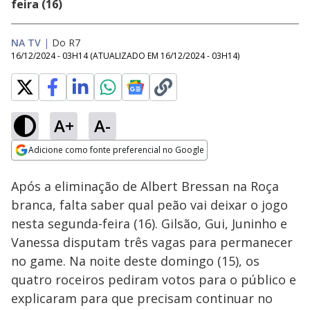
feira (16)
NA TV
|
Do R7
16/12/2024 - 03H14
(ATUALIZADO EM
16/12/2024 - 03H14
)
A+
A-
Loaded
:
18.93%
Adicione como fonte preferencial no Google
Ativar
Som
Opens in new window
Especial A Fazenda
Após a eliminação de Albert Bressan na Roça
16: Sacha, Sidney, Yuri
e Gui falam sobre
branca, falta saber qual peão vai deixar o jogo
jogo e planos para o
nesta segunda-feira (16). Gilsão, Gui, Juninho e
futuro
Vanessa disputam três vagas para permanecer
no game. Na noite deste domingo (15), os
quatro roceiros pediram votos para o público e
explicaram para que precisam continuar no