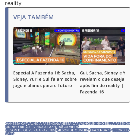
reality.
VEJA TAMBÉM
Especial A Fazenda 16: Sacha,
Gui, Sacha, Sidney e Yuri
Sidney, Yuri e Gui falam sobre
revelam o que desejam fa
jogo e planos para o futuro
após fim do reality | Espe
Fazenda 16
VANESSA CARVALHO A FAZENDA
VANESSA CARVALHO
JUNINHO BILL A FAZENDA
JUNINHO BILL
GUI VIEIRA A FAZENDA
GUI VIEIRA
GILSON DE OLIVEIRA A FAZENDA
GILSON DE OLIVEIRA
A FAZENDA 16
RECORD TV
NA TV