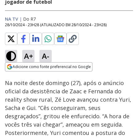
jogador de futebol
NA TV
|
Do R7
28/10/2024 - 23H28
(ATUALIZADO EM
28/10/2024 - 23H28
)
A+
A-
Loaded
:
27.36%
Adicione como fonte preferencial no Google
Ativar
Som
Opens in new window
Na noite deste domingo (27), após o anúncio
oficial da desistência de Zaac e Fernanda do
reality show rural, Zé Love avançou contra Yuri,
Sacha e Gui. “Cês conseguiram, seus
desgraçados”, gritou ele enfurecido. “A hora de
vocês três vai chegar”, ameaçou em seguida.
Posteriormente, Yuri comentou a postura do