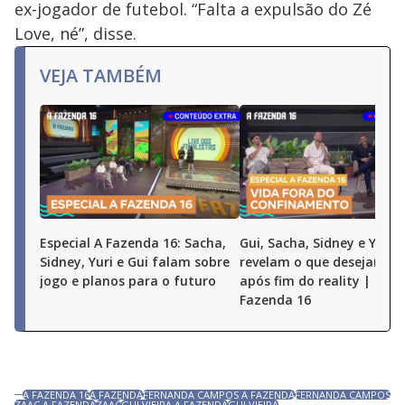
ex-jogador de futebol. “Falta a expulsão do Zé
Love, né”, disse.
VEJA TAMBÉM
Especial A Fazenda 16: Sacha,
Gui, Sacha, Sidney e Yuri
Sidney, Yuri e Gui falam sobre
revelam o que desejam fa
jogo e planos para o futuro
após fim do reality | Espe
Fazenda 16
A FAZENDA 16
A FAZENDA
FERNANDA CAMPOS A FAZENDA
FERNANDA CAMPOS
ZAAC A FAZENDA
ZAAC
GUI VIEIRA A FAZENDA
GUI VIEIRA