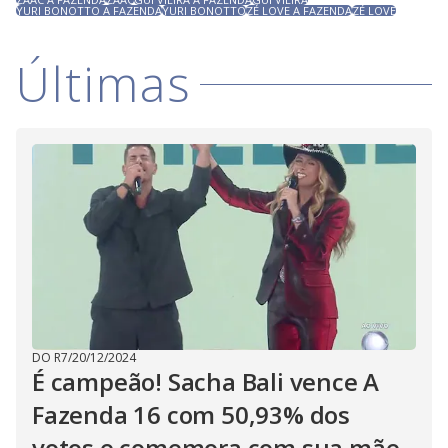
YURI BONOTTO A FAZENDA
YURI BONOTTO
ZÉ LOVE A FAZENDA
ZÉ LOVE
Últimas
DO R7
/
20/12/2024
É campeão! Sacha Bali vence A
Fazenda 16 com 50,93% dos
votos e comemora com sua mãe