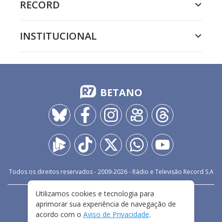
RECORD
INSTITUCIONAL
BETANO
Todos os direitos reservados - 2009-
2026
- Rádio e Televisão Record S.A
Utilizamos cookies e tecnologia para
CARREIRA
FALE CONOSCO
PRIVACIDADE
aprimorar sua experiência de navegação de
TERMOS E CONDIÇÕES DE USO
acordo com o
Aviso de Privacidade
.