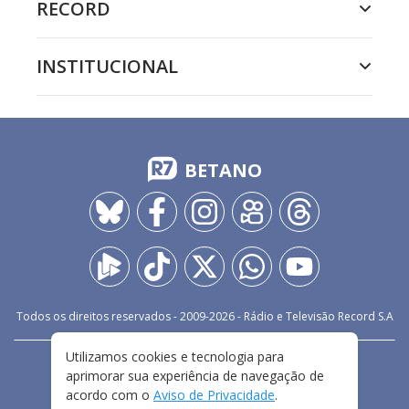
RECORD
INSTITUCIONAL
BETANO
Todos os direitos reservados - 2009-
2026
- Rádio e Televisão Record S.A
Utilizamos cookies e tecnologia para
CARREIRA
FALE CONOSCO
PRIVACIDADE
aprimorar sua experiência de navegação de
TERMOS E CONDIÇÕES DE USO
acordo com o
Aviso de Privacidade
.