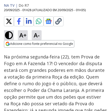
NA TV
|
Do R7
20/09/2025 - 01H28
(ATUALIZADO EM
20/09/2025 - 01H35
)
A+
A-
Loaded
:
98.31%
Adicione como fonte preferencial no Google
Ativar
Som
Opens in new window
Na próxima segunda-feira (22), tem Prova de
Fogo em A Fazenda 17! O vencedor da disputa
estará com grandes poderes em mãos durante
a votação da primeira Roça da edição. Quem
define o rumo do jogo é o público, que deverá
escolher o Poder da Chama Laranja. A primeira
opção permite que um dos peões que estiver
na Roça não possa ser vetado da Prova do
Fazendeiro; já a segunda impede que três peões