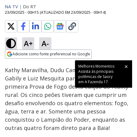
NA TV
|
Do R7
23/09/2025 - 00H15
(ATUALIZADO EM
23/09/2025 - 00H14
)
A+
A-
Loaded
:
15.86%
Adicione como fonte preferencial no Google
Ativar
Som
Opens in new window
Melhores Momentos:
Kathy Maravilha, Dudu Camargo, Martina Sanzi,
Assista às principais
polêmicas de Saory
Gabily e Luiz Mesquita participaram da
em A Fazenda 17
primeira Prova de Fogo desta edição do reality
rural. Os cinco peões tiveram que cumprir um
desafio envolvendo os quatro elementos: fogo,
água, terra e ar. Somente uma pessoa
conquistou o Lampião do Poder, enquanto as
outras quatro foram direto para a Baia!