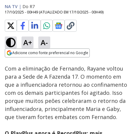
NA TV
|
Do R7
17/10/2025 - 00H49
(ATUALIZADO EM
17/10/2025 - 00H49
)
A+
A-
Loaded
:
35.93%
Adicione como fonte preferencial no Google
Ativar
Som
Opens in new window
Com a eliminação de Fernando, Rayane voltou
para a Sede de A Fazenda 17. O momento em
que a influenciadora retornou ao confinamento
com os demais participantes foi agitado. Isso
porque muitos peões celebraram o retorno da
influenciadora, principalmente Maria e Gaby,
que tiveram fortes embates com Fernando.
O PlayPlus agora é RecordPlus: mais