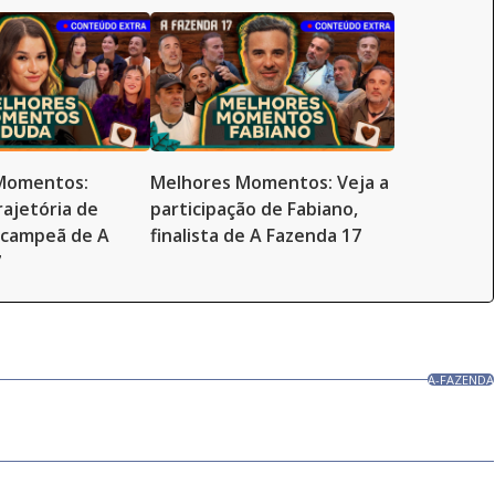
Momentos:
Melhores Momentos: Veja a
rajetória de
participação de Fabiano,
-campeã de A
finalista de A Fazenda 17
7
A-FAZENDA