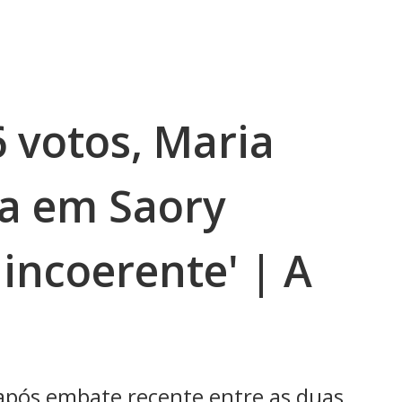
 votos, Maria
a em Saory
 incoerente' | A
 após embate recente entre as duas