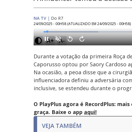
NA TV
|
Do R7
24/09/2025 - 00H58
(ATUALIZADO EM
24/09/2025 - 00H58
)
Loaded
:
27.93%
A+
A-
Ativar
Som
Durante a votação da primeira Roça de 
Caporusso optou por Saory Cardoso ap
Na ocasião, a peoa disse que a cirurgi
influenciadora definiu a adversária co
inclusive, se estendeu durante o pro
O PlayPlus agora é RecordPlus: mais
graça. Baixe o app
aqui!
VEJA TAMBÉM