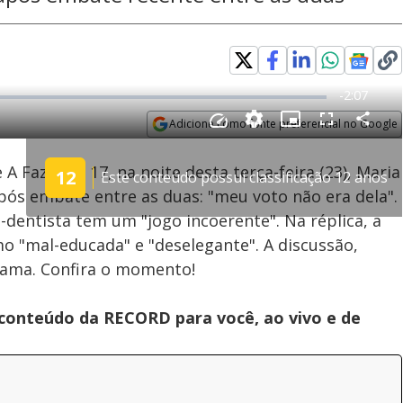
Adicione como fonte preferencial no Google
Velocidade
Opens in new window
A Fazenda 17, na noite desta terça-feira (23), Maria
12
Este conteúdo possui classificação 12 anos
ós embate entre as duas: "meu voto não era dela".
ã-dentista tem um "jogo incoerente". Na réplica, a
mo "mal-educada" e "deselegante". A discussão,
grama. Confira o momento!
 conteúdo da RECORD para você, ao vivo e de