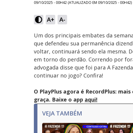
09/10/2025 - 00H42
(ATUALIZADO EM
09/10/2025 - 00H42
)
Loaded
:
48.30%
A+
A-
Ativar
Som
Um dos principais embates da semana s
que defendeu sua permanência dizendo
voltar, continuará sendo ela mesma. D
em torno do perdão. Correndo por fora
advogada disse que foi para A Fazend
continuar no jogo? Confira!
O PlayPlus agora é RecordPlus: mais
graça. Baixe o app
aqui!
VEJA TAMBÉM