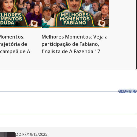
Momentos:
Melhores Momentos: Veja a
rajetória de
participação de Fabiano,
-campeã de A
finalista de A Fazenda 17
7
A-FAZENDA
DO R7
/
19/12/2025