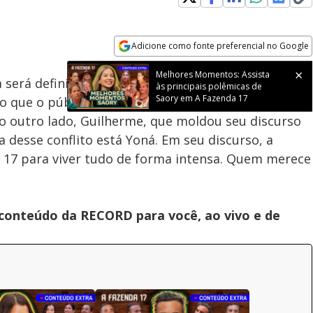
Adicione como fonte preferencial no Google
Velocidade
Opens in new window
Melhores Momentos: Assista
erá definido, agora, na Roça! De um lado Carol,
às principais polêmicas de
Saory em A Fazenda 17
 que o público tem carinho por ela e que, se
o outro lado, Guilherme, que moldou seu discurso
 desse conflito está Yoná. Em seu discurso, a
a 17 para viver tudo de forma intensa. Quem merece
 conteúdo da RECORD para você, ao vivo e de