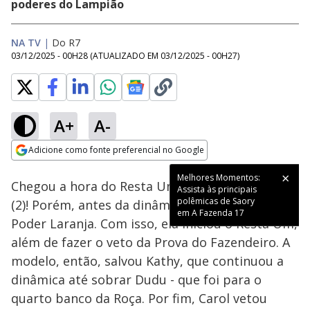
poderes do Lampião
NA TV
|
Do R7
03/12/2025 - 00H28
(ATUALIZADO EM
03/12/2025 - 00H27
)
A+
A-
Loaded
:
32.52%
Adicione como fonte preferencial no Google
Ativar
Som
Opens in new window
Melhores Momentos:
Chegou a hora do Resta Um desta terça-feira
Assista às principais
polêmicas de Saory
(2)! Porém, antes da dinâmica, Carol abriu o
em A Fazenda 17
Poder Laranja. Com isso, ela iniciou o Resta Um,
além de fazer o veto da Prova do Fazendeiro. A
modelo, então, salvou Kathy, que continuou a
dinâmica até sobrar Dudu - que foi para o
quarto banco da Roça. Por fim, Carol vetou