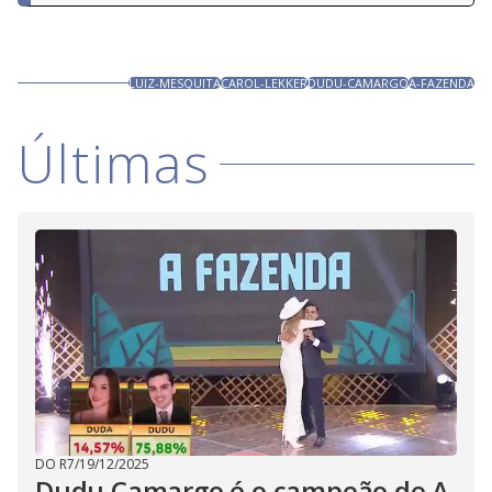
LUIZ-MESQUITA
CAROL-LEKKER
DUDU-CAMARGO
A-FAZENDA
Últimas
DO R7
/
19/12/2025
Dudu Camargo é o campeão de A