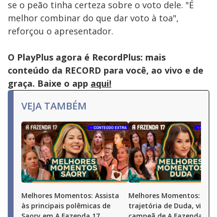
se o peão tinha certeza sobre o voto dele. "É
melhor combinar do que dar voto à toa",
reforçou o apresentador.
O PlayPlus agora é RecordPlus: mais
conteúdo da RECORD para você, ao vivo e de
graça. Baixe o app
aqui!
VEJA TAMBÉM
Melhores Momentos: Assista
Melhores Momentos: Conf
às principais polêmicas de
trajetória de Duda, vice-
Saory em A Fazenda 17
campeã de A Fazenda 17