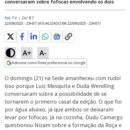
conversaram sobre fofocas envolvendo os dois
NA TV
|
Do R7
22/09/2025 - 23H57
(ATUALIZADO EM
22/09/2025 - 23H57
)
A+
A-
Loaded
:
22.18%
Adicione como fonte preferencial no Google
Ativar
Som
Opens in new window
O domingo (21) na Sede amanheceu com tudo!
Isso porque Luiz Mesquita e Duda Wendling
conversaram sobre a possibilidade de se
tornarem o primeiro casal da edição. O que foi
por água abaixo, já que ambos se deixaram
levar por fofocas. Já na cozinha, Dudu Camargo
questionou Nizam sobre a formação da Roça e