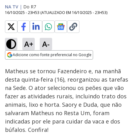
NA TV
|
Do R7
16/10/2025 - 23H53
(ATUALIZADO EM
16/10/2025 - 23H53
)
A+
A-
Loaded
:
14.54%
Adicione como fonte preferencial no Google
Ativar
Som
Opens in new window
Matheus se tornou Fazendeiro e, na manhã
desta quinta-feira (16), reorganizou as tarefas
na Sede. O ator selecionou os peões que vão
fazer as atividades rurais, incluindo trato dos
animais, lixo e horta. Saory e Duda, que não
salvaram Matheus no Resta Um, foram
indicadas por ele para cuidar da vaca e dos
búfalos. Confira!