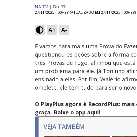
NA TV
|
Do R7
27/11/2025 - 00H33
(ATUALIZADO EM
27/11/2025 - 00H33
)
L
8
A+
A-
Ativar
Som
E vamos para mais uma Prova do Fazend
questionou os peões sobre a forma com
três Provas de Fogo, afirmou que está 
um problema para ele. Já Toninho afir
ensinado a eles. Por fim, Walério afir
omelete, ele tem tudo para ser o novo 
O PlayPlus agora é RecordPlus: mais
graça. Baixe o app
aqui!
VEJA TAMBÉM