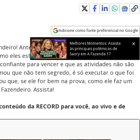
oaded
:
8.15%
Adicione como fonte preferencial no Google
Velocidade
Opens in new window
Melhores Momentos: Assista
eiro! Antes do início da atividade, Galisteu
às principais polêmicas de
Saory em A Fazenda 17
o eles estão se sentindo. Mesquita, que já venceu
confiante para vencer e que as atividades não são
mou que não tem segredo, é só executar o que foi
mou que, se ele for bem na prova, como ele faz um
Fazendeiro. Assista!
 conteúdo da RECORD para você, ao vivo e de