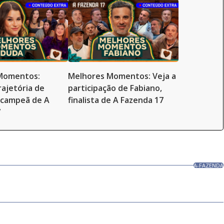
Momentos:
Melhores Momentos: Veja a
rajetória de
participação de Fabiano,
-campeã de A
finalista de A Fazenda 17
7
A-FAZENDA