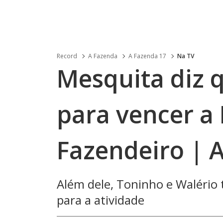
Record
A Fazenda
A Fazenda 17
Na TV
Mesquita diz q
para vencer a
Fazendeiro | 
Além dele, Toninho e Waléri
para a atividade