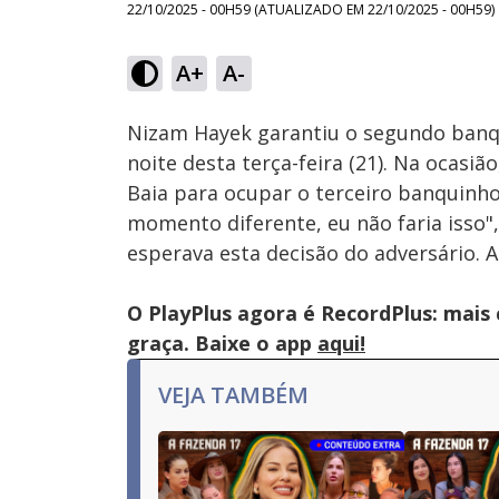
22/10/2025 - 00H59
(ATUALIZADO EM
22/10/2025 - 00H59
)
Loaded
:
59.58%
A+
A-
Ativar
Som
Nizam Hayek garantiu o segundo banqu
noite desta terça-feira (21). Na ocasi
Baia para ocupar o terceiro banquinho
momento diferente, eu não faria isso",
esperava esta decisão do adversário. 
O PlayPlus agora é RecordPlus: mais
graça. Baixe o app
aqui!
VEJA TAMBÉM