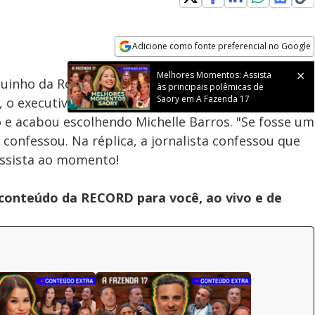
Adicione como fonte preferencial no Google
Velocidade
Opens in new window
Melhores Momentos: Assista
inho da Roça após receber 11 votos dos peões, na
às principais polêmicas de
Saory em A Fazenda 17
ão, o executivo de contas precisou puxar um peão da
 e acabou escolhendo Michelle Barros. "Se fosse um
 confessou. Na réplica, a jornalista confessou que
Assista ao momento!
 conteúdo da RECORD para você, ao vivo e de