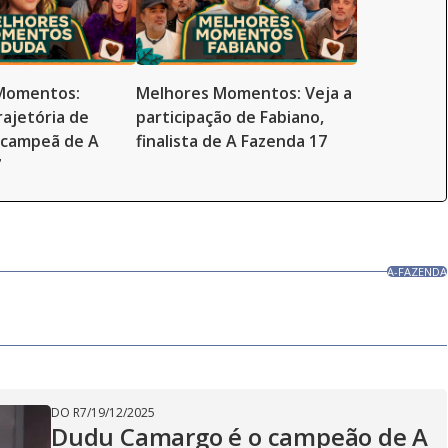
Momentos:
Melhores Momentos: Veja a
rajetória de
participação de Fabiano,
-campeã de A
finalista de A Fazenda 17
7
A-FAZENDA
DO R7
/
19/12/2025
Dudu Camargo é o campeão de A