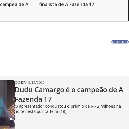
-campeã de A
finalista de A Fazenda 17
7
A-FAZENDA
DO R7
/
19/12/2025
Dudu Camargo é o campeão de A
Fazenda 17
O apresentador conquistou o prêmio de R$ 2 milhões na
noite desta quinta-feira (18)