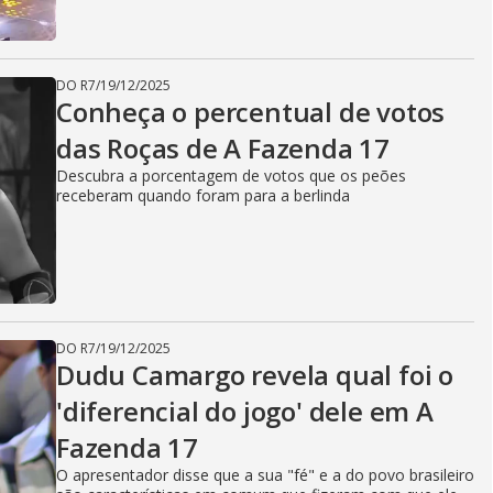
DO R7
/
19/12/2025
Conheça o percentual de votos
das Roças de A Fazenda 17
Descubra a porcentagem de votos que os peões
receberam quando foram para a berlinda
DO R7
/
19/12/2025
Dudu Camargo revela qual foi o
'diferencial do jogo' dele em A
Fazenda 17
O apresentador disse que a sua "fé" e a do povo brasileiro