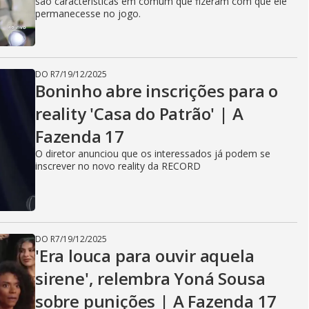
são características em comum que fizeram com que ele
permanecesse no jogo.
DO R7
/
19/12/2025
Boninho abre inscrições para o
reality 'Casa do Patrão' | A
Fazenda 17
O diretor anunciou que os interessados já podem se
inscrever no novo reality da RECORD
DO R7
/
19/12/2025
'Era louca para ouvir aquela
sirene', relembra Yoná Sousa
sobre punições | A Fazenda 17