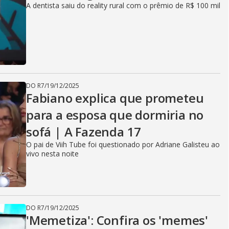
A dentista saiu do reality rural com o prêmio de R$ 100 mil
DO R7
/
19/12/2025
Fabiano explica que prometeu
para a esposa que dormiria no
sofá | A Fazenda 17
O pai de Viih Tube foi questionado por Adriane Galisteu ao
vivo nesta noite
DO R7
/
19/12/2025
'Memetiza': Confira os 'memes'