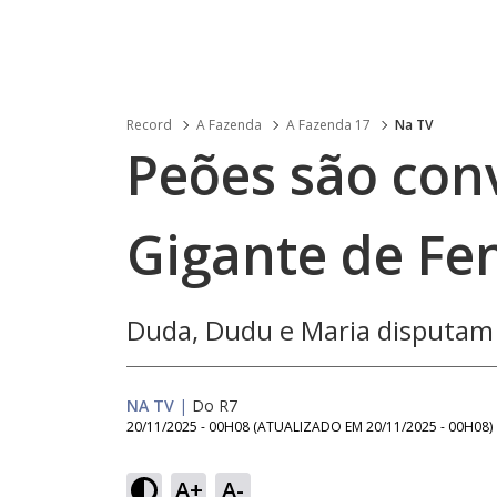
Record
A Fazenda
A Fazenda 17
Na TV
Peões são con
Gigante de Fe
Duda, Dudu e Maria disputam
NA TV
|
Do R7
20/11/2025 - 00H08
(ATUALIZADO EM
20/11/2025 - 00H08
)
Loaded
:
41.84%
A+
A-