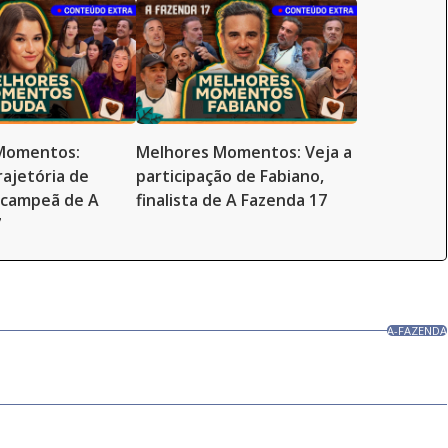
Momentos:
Melhores Momentos: Veja a
rajetória de
participação de Fabiano,
-campeã de A
finalista de A Fazenda 17
7
A-FAZENDA