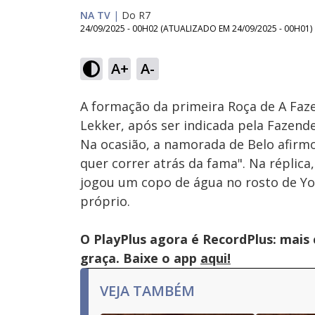
NA TV
|
Do R7
24/09/2025 - 00H02
(ATUALIZADO EM
24/09/2025 - 00H01
)
Loaded
:
20.95%
A+
A-
Ativar
Som
A formação da primeira Roça de A Faze
Lekker, após ser indicada pela Fazendei
Na ocasião, a namorada de Belo afirmo
quer correr atrás da fama". Na réplica
jogou um copo de água no rosto de Yon
próprio.
O PlayPlus agora é RecordPlus: mais
graça. Baixe o app
aqui!
VEJA TAMBÉM