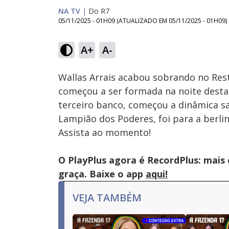
NA TV
|
Do R7
05/11/2025 - 01H09
(ATUALIZADO EM
05/11/2025 - 01H09
)
Loaded
:
77.84%
A+
A-
Ativar
Som
Wallas Arrais acabou sobrando no Res
começou a ser formada na noite desta t
terceiro banco, começou a dinâmica s
Lampião dos Poderes, foi para a berli
Assista ao momento!
O PlayPlus agora é RecordPlus: mais
graça. Baixe o app
aqui!
VEJA TAMBÉM