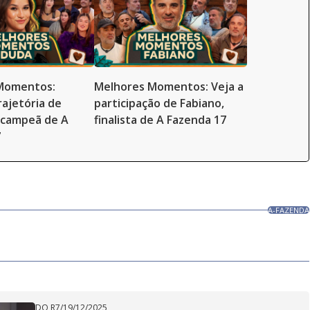
Momentos:
Melhores Momentos: Veja a
rajetória de
participação de Fabiano,
-campeã de A
finalista de A Fazenda 17
7
A-FAZENDA
DO R7
/
19/12/2025