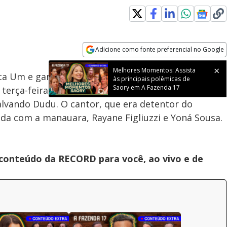
Adicione como fonte preferencial no Google
Velocidade
Opens in new window
Melhores Momentos: Assista
ta Um e garantiu o quarto banquinho da Roça, que
às principais polêmicas de
Saory em A Fazenda 17
erça-feira (4). Tàmires Assîs, que ocupou o
alvando Dudu. O cantor, que era detentor do
nda com a manauara, Rayane Figliuzzi e Yoná Sousa.
 conteúdo da RECORD para você, ao vivo e de