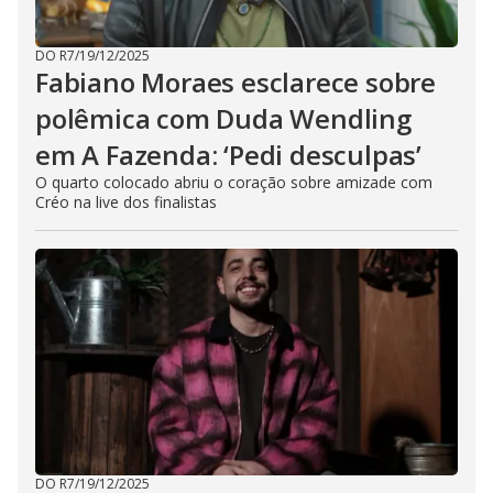
DO R7
/
19/12/2025
Fabiano Moraes esclarece sobre
polêmica com Duda Wendling
em A Fazenda: ‘Pedi desculpas’
O quarto colocado abriu o coração sobre amizade com
Créo na live dos finalistas
DO R7
/
19/12/2025