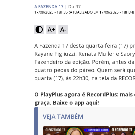
A FAZENDA 17
|
Do R7
17/09/2025 - 18H35
(ATUALIZADO EM
17/09/2025 - 18H34
)
A+
A-
Ativar
Som
A Fazenda 17 desta quarta-feira (17) p
Rayane Figliuzzi, Renata Muller e Sao
Fazendeiro da edição. Porém, antes da 
quatro peoas do páreo. Quem será que 
quarta (17), às 22h30, na tela da RECO
O PlayPlus agora é RecordPlus: mais
graça. Baixe o app
aqui!
VEJA TAMBÉM