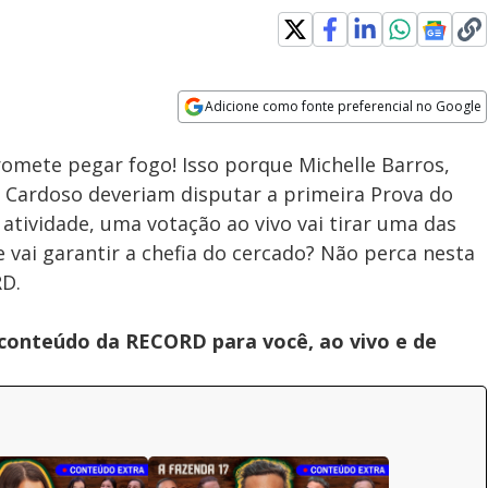
Loaded
:
100.00%
Adicione como fonte preferencial no Google
Subtitles
Velocidade
Opens in new window
romete pegar fogo! Isso porque Michelle Barros,
ry Cardoso deveriam disputar a primeira Prova do
atividade, uma votação ao vivo vai tirar uma das
vai garantir a chefia do cercado? Não perca nesta
RD.
 conteúdo da RECORD para você, ao vivo e de