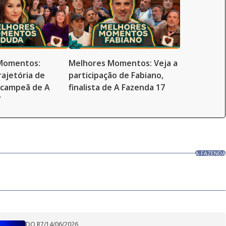
Momentos:
Melhores Momentos: Veja a
rajetória de
participação de Fabiano,
-campeã de A
finalista de A Fazenda 17
7
A-FAZENDA
DO R7
/
14/06/2026